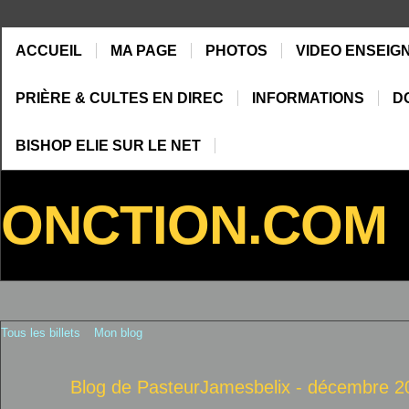
ACCUEIL
MA PAGE
PHOTOS
VIDEO ENSEIG
PRIÈRE & CULTES EN DIREC
INFORMATIONS
D
BISHOP ELIE SUR LE NET
ONCTION.COM
Tous les billets
Mon blog
Blog de PasteurJamesbelix - décembre 2