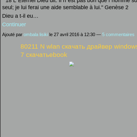
" 18 L`Éternel Dieu dit: Il n`est pas bon que l`homme so
seul; je lui ferai une aide semblable à lui." Genèse 2
Dieu a t-il eu…
Continuer
Ajouté par
ombala lisiki
le 27 avril 2016 à 12:30 —
5 commentaires
80211 N wlan скачать драйвер window
7 скачатьebook