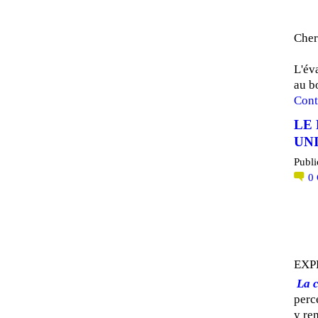
Cher
L'év
au b
Cont
LE 
UN
Publi
0
EXP
La 
perc
y re