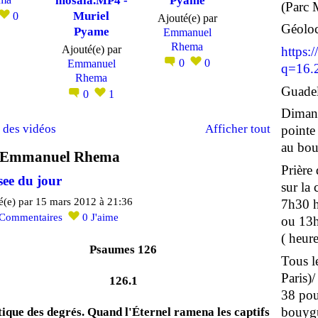
mosala.MP4 -
Pyame
(Parc 
Muriel
0
Ajouté(e) par
Géoloc
Pyame
Emmanuel
Rhema
Ajouté(e) par
https:
0
0
Emmanuel
q=16.
Rhema
Guadel
0
1
Dimanc
 des vidéos
Afficher tout
pointe
au bour
e Emmanuel Rhema
Prière
see du jour
sur la
é(e) par 15 mars 2012 à 21:36
7h30 h
Commentaires
0
J'aime
ou 13h
( heure
Psaumes 126
Tous le
Paris)
126.1
38 pou
bouygu
ique des degrés. Quand l'Éternel ramena les captifs