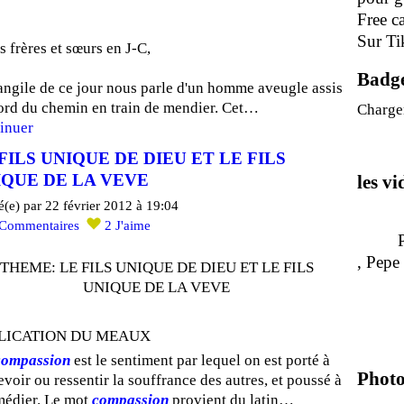
Free c
Sur Ti
s frères et sœurs en J-C,
Badg
angile de ce jour nous parle d'un homme aveugle assis
ord du chemin en train de mendier. Cet…
Charge
inuer
FILS UNIQUE DE DIEU ET LE FILS
IQUE DE LA VEVE
les v
é(e) par 22 février 2012 à 19:04
Commentaires
2
J'aime
Pour 
, P
THEME: LE FILS UNIQUE DE DIEU ET LE FILS
UNIQUE DE LA VEVE
LICATION DU MEAUX
compassion
est le sentiment par lequel on est porté à
Photo
evoir ou ressentir la souffrance des autres, et poussé à
médier. Le mot
compassion
provient du latin…