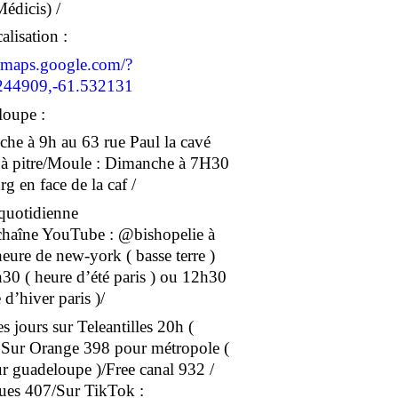
Médicis) /
alisation :
//maps.google.com/?
244909,-61.532131
oupe :
he à 9h au 63 rue Paul la cavé
 à pitre/Moule : Dimanche à 7H30
g en face de la caf /
 quotidienne
 chaîne YouTube : @bishopelie à
eure de new-york ( basse terre )
30 ( heure d’été paris ) ou 12h30
 d’hiver paris )/
s jours sur Teleantilles 20h (
/ Sur Orange 398 pour métropole (
r guadeloupe )/Free canal 932 /
es 407/Sur TikTok :