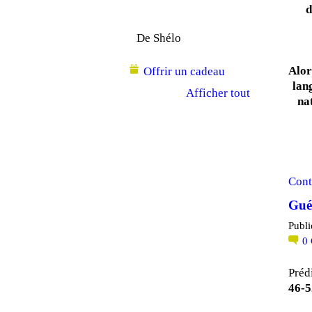
d
De Shélo
Alor
Offrir un cadeau
lan
Afficher tout
na
Cont
Guér
Publi
0
Préd
46-5