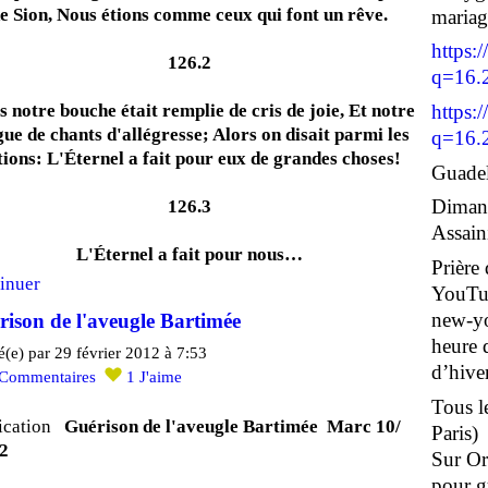
e Sion, Nous étions comme ceux qui font un rêve.
maria
https:
126.2
q=16.
s notre bouche était remplie de cris de joie, Et notre
https:
gue de chants d'allégresse; Alors on disait parmi les
q=16.
tions: L'Éternel a fait pour eux de grandes choses!
Guadel
126.3
Dimanc
Assain
L'Éternel a fait pour nous…
Prière
inuer
YouTub
new-yo
ison de l'aveugle Bartimée
heure 
é(e) par 29 février 2012 à 7:53
d’hiver
Commentaires
1
J'aime
Tous le
ication
Guérison de l'aveugle Bartimée Marc 10/
Paris)
2
Sur Or
pour g