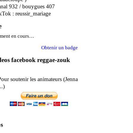
anal 932 / bouygues 407
kTok : reussir_mariage
e
ment en cours…
Obtenir un badge
ideos facebook reggae-zouk
soutenir les animateurs (Jenna
epe ..)
s