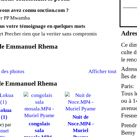
ous avez connu onction.com ?
er PP Mwamba
us votre témoignage en quelques mots
Adres
et Precher rien que la veriter sans compromis
Ce dim
 de Emmanuel Rhema
culte 
le renc
Adress
 des photos
Afficher tout
Îles d
 de Emmanuel Rhema
Paris:
Tous l
ou à 1
avenue
Lokua
Fresne
(1)
Nuit de
congolais
Noce.MP4 -
Prendr
e) par
sala
Muriel
nuel
Berny s
ma