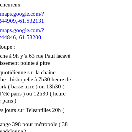
geheureux
//maps.google.com/?
244909,-61.532131
//maps.google.com/?
244846,-61.53200
oupe :
he à 9h y’a 63 rue Paul lacavé
issement pointe à pitre
 quotidienne sur la chaîne
e : bishopelie à 7h30 heure de
rk ( basse terre ) ou 13h30 (
d’été paris ) ou 12h30 ( heure
 paris )
s jours sur Teleantilles 20h (
ange 398 pour métropole ( 38
uadeloupe )