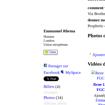
comment v
Via Broth
donnez no
Prophetic 
Emmanuel Rhema
Photos
Homme
Londres
Union européenne
J'aime
Ajouter
Vidéos
Partager sur
Facebook
MySpace
Rene 
(4)
Billets
FGC 
Groupes
Ajouté(
(34)
Photos
Emma
Albums photo
Rhe