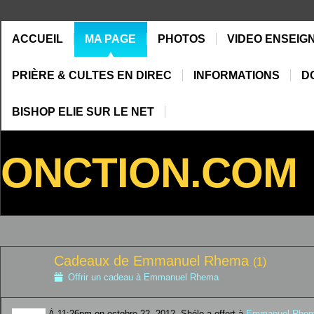
ACCUEIL
MA PAGE
PHOTOS
VIDEO ENSEIG
PRIÈRE & CULTES EN DIREC
INFORMATIONS
D
BISHOP ELIE SUR LE NET
ONCTION.COM
Cadeaux de Emmanuel Rhema
(1)
Offrir un cadeau à Emmanuel Rhema
À 11:26pm on octobre 22, 2012, Shélo a offert à
Emmanuel Rhe