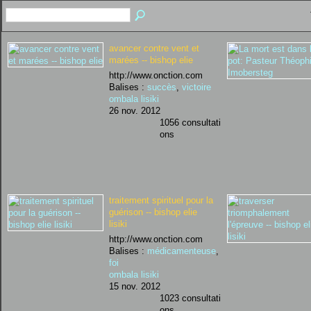
avancer contre vent et
marées -- bishop elie
http://www.onction.com
Balises :
succès
,
victoire
ombala lisiki
26 nov. 2012
1056 consultati
ons
traitement spirituel pour la
guérison -- bishop elie
lisiki
http://www.onction.com
Balises :
médicamenteuse
,
foi
ombala lisiki
15 nov. 2012
1023 consultati
ons