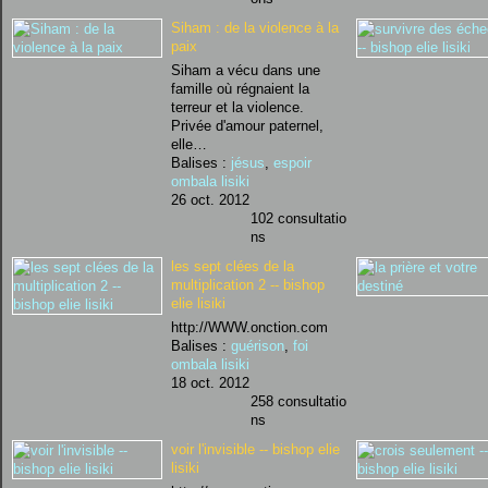
Siham : de la violence à la
paix
Siham a vécu dans une
famille où régnaient la
terreur et la violence.
Privée d'amour paternel,
elle…
Balises :
jésus
,
espoir
ombala lisiki
26 oct. 2012
102 consultatio
ns
les sept clées de la
multiplication 2 -- bishop
elie lisiki
http://WWW.onction.com
Balises :
guérison
,
foi
ombala lisiki
18 oct. 2012
258 consultatio
ns
voir l'invisible -- bishop elie
lisiki