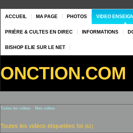
ACCUEIL
MA PAGE
PHOTOS
VIDEO ENSEIG
PRIÈRE & CULTES EN DIREC
INFORMATIONS
D
BISHOP ELIE SUR LE NET
ONCTION.COM
Toutes les vidéos
Mes vidéos
Toutes les vidéos étiquetées foi
(62)