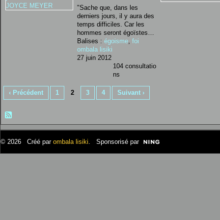
"Sache que, dans les
derniers jours, il y aura des
temps difficiles. Car les
hommes seront égoïstes…
Balises :
égoisme
,
foi
ombala lisiki
27 juin 2012
104 consultatio
ns
‹ Précédent
1
2
3
4
Suivant ›
© 2026 Créé par
ombala lisiki
. Sponsorisé par