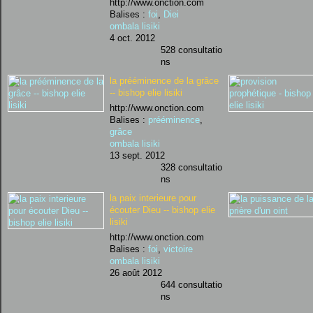
http://www.onction.com
Balises :
foi
,
Diei
ombala lisiki
4 oct. 2012
528 consultatio
ns
la prééminence de la grâce
-- bishop elie lisiki
http://www.onction.com
Balises :
prééminence
,
grâce
ombala lisiki
13 sept. 2012
328 consultatio
ns
la paix interieure pour
écouter Dieu -- bishop elie
lisiki
http://www.onction.com
Balises :
foi
,
victoire
ombala lisiki
26 août 2012
644 consultatio
ns