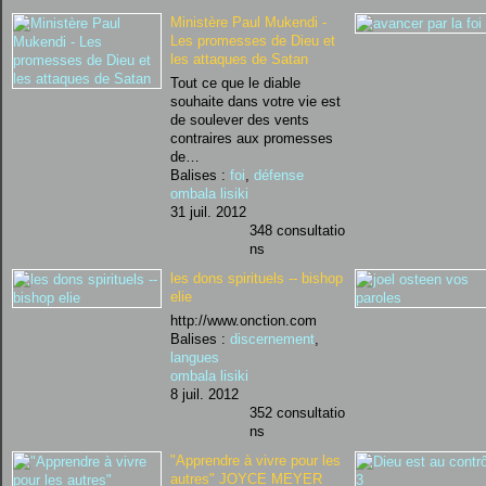
Ministère Paul Mukendi -
Les promesses de Dieu et
les attaques de Satan
Tout ce que le diable
souhaite dans votre vie est
de soulever des vents
contraires aux promesses
de…
Balises :
foi
,
défense
ombala lisiki
31 juil. 2012
348 consultatio
ns
les dons spirituels -- bishop
elie
http://www.onction.com
Balises :
discernement
,
langues
ombala lisiki
8 juil. 2012
352 consultatio
ns
"Apprendre à vivre pour les
autres" JOYCE MEYER