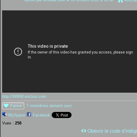
Affiche
http://WWW.onction.com
7 membres aiment ceci
J'aime
MySpace
Facebook
Vues :
258
Obtenir le code d'intég