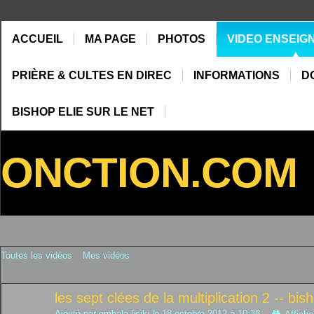
ACCUEIL
MA PAGE
PHOTOS
VIDEO ENSEIG
PRIÈRE & CULTES EN DIREC
INFORMATIONS
D
BISHOP ELIE SUR LE NET
ONCTION.COM
Toutes les vidéos
Mes vidéos
les sept clées de la multiplication 2 -- bisho
Ajouté par
ombala lisiki
le 18 octobre 2012 à 10:38