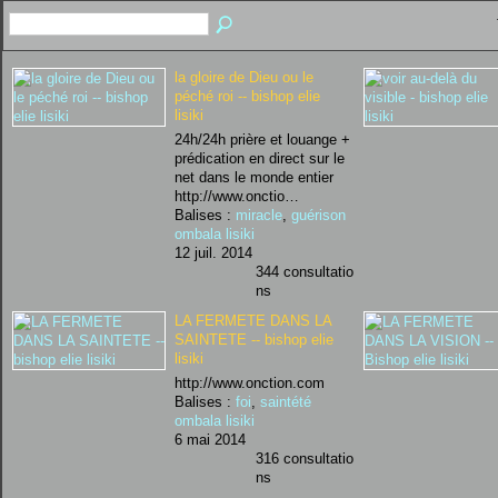
la gloire de Dieu ou le
péché roi -- bishop elie
lisiki
24h/24h prière et louange +
prédication en direct sur le
net dans le monde entier
http://www.onctio…
Balises :
miracle
,
guérison
ombala lisiki
12 juil. 2014
344 consultatio
ns
LA FERMETE DANS LA
SAINTETE -- bishop elie
lisiki
http://www.onction.com
Balises :
foi
,
saintété
ombala lisiki
6 mai 2014
316 consultatio
ns