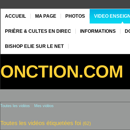
ACCUEIL
MA PAGE
PHOTOS
VIDEO ENSEIG
PRIÈRE & CULTES EN DIREC
INFORMATIONS
D
BISHOP ELIE SUR LE NET
ONCTION.COM
Toutes les vidéos
Mes vidéos
Toutes les vidéos étiquetées foi
(62)