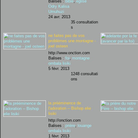
Balises :
bible
,
église
Odry Kalisa
Umuhuzi
24 avr. 2013
35 consultation
s
ne faites pas de vos
problèmes une montagne -
joel osteen
http://www.onction.com
Balises :
foi
,
montagne
ombala lisiki
5 févr. 2013
1248 consultati
ons
la prééminence de
l'adoration -- Bishop elie
lisiki
http://onction.com
Balises :
prière
,
louange
ombala lisiki
1 févr. 2013