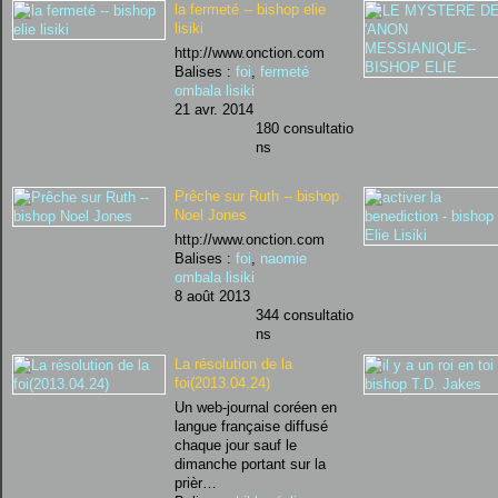
la fermeté -- bishop elie
lisiki
http://www.onction.com
Balises :
foi
,
fermeté
ombala lisiki
21 avr. 2014
180 consultatio
ns
Prêche sur Ruth -- bishop
Noel Jones
http://www.onction.com
Balises :
foi
,
naomie
ombala lisiki
8 août 2013
344 consultatio
ns
La résolution de la
foi(2013.04.24)
Un web-journal coréen en
langue française diffusé
chaque jour sauf le
dimanche portant sur la
prièr…