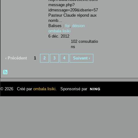
message.php?
idmessage=209&idserie=57
Pasteur Claude répond aux
nomb…
Balises :
foi
,
déision
ombala lisiki
6 déc. 2012
102 consultatio
ns
‹ Précédent
1
2
3
4
Suivant ›
© 2026 Créé par
ombala lisiki
. Sponsorisé par