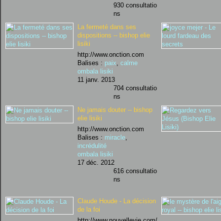
930 consultatio
ns
La fermeté dans ses
dispositions -- bishop elie
lisiki
http://www.onction.com
Balises :
paix
,
calme
ombala lisiki
11 janv. 2013
704 consultatio
ns
Ne jamais douter -- bishop
elie lisiki
http://www.onction.com
Balises :
miracle
,
incrédulité
ombala lisiki
17 déc. 2012
616 consultatio
ns
Claude Houde - La décision
de la foi
http://www.nouvellevie.com/