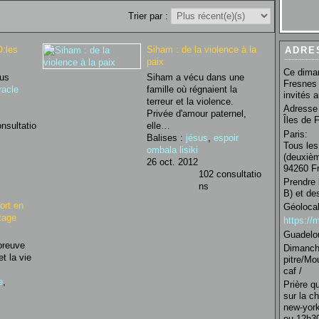
Trier par :
:les
Siham : de la violence à la
ADRE
paix
Ce diman
sus
Siham a vécu dans une
Fresnes 
racle
famille où régnaient la
invités 
terreur et la violence.
Adresse 
Privée d'amour paternel,
Îles de 
nsultatio
elle…
Paris:
Balises :
jésus
,
espoir
Tous les
ombala lisiki
(deuxièm
26 oct. 2012
94260 Fr
102 consultatio
Prendre 
ns
B) et de
ort en
Géolocal
tage
https:/
Guadelo
 preuve
Dimanche
et la vie
pitre/Mo
caf /
e
,
Prière q
sur la c
new-york
ou 12h30 