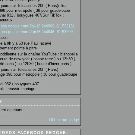
jours sur Teleantilles 20h ( Paris)/ Sur
98 pour métropole ( 38 pour guadeloupe
anal 932 / bouygues 407/Sur TikTok :
heureux
/maps.google.com/?q=16.244909,-61.532131
/maps.google.com/?q=16.244846,-61.53200
upe :
 à 9h y’a 63 rue Paul lacavé
sement pointe à pitre
uotidienne sur la chaîne YouTube : bishopelie
eure de new-york ( basse terre ) ou 13h30 (
té paris ) ou 12h30 ( heure d’hiver paris )
jours sur Teleantilles 20h ( Paris)
ge 398 pour métropole ( 38 pour guadeloupe
al 932 / bouygues 407
ok : reussir_mariage
E
ent en cours…
Obtenir un badge
VIDEOS FACEBOOK REGGAE-