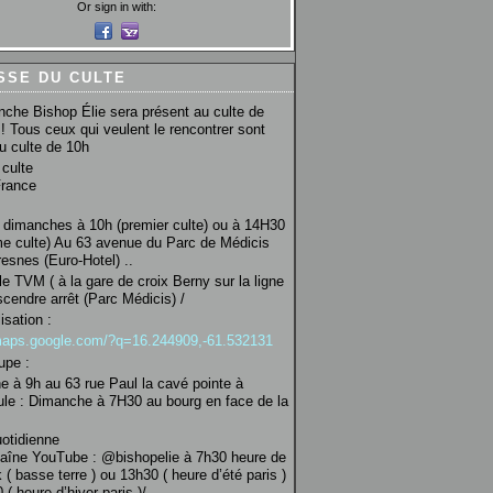
Or sign in with:
SSE DU CULTE
che Bishop Élie sera présent au culte de
! Tous ceux qui veulent le rencontrer sont
au culte de 10h
culte
France
 dimanches à 10h (premier culte) ou à 14H30
e culte) Au 63 avenue du Parc de Médicis
esnes (Euro-Hotel) ..
le TVM ( à la gare de croix Berny sur la ligne
scendre arrêt (Parc Médicis) /
isation :
/maps.google.com/?q=16.244909,-61.532131
upe :
 à 9h au 63 rue Paul la cavé pointe à
ule : Dimanche à 7H30 au bourg en face de la
uotidienne
haîne YouTube : @bishopelie à 7h30 heure de
 ( basse terre ) ou 13h30 ( heure d’été paris )
( heure d’hiver paris )/