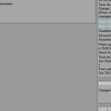
nsultatio
Tous les 
Orange 3
)/Free c
mariage
https:/
https:/
Guadelo
Dimanche
Assainis
Prière q
à 7h30 h
heure d’é
Tous les 
Sur Oran
)
Free can
Sur TikT
BADG
Chargem
LES 