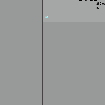
282 co
ns