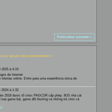
Publication suivante >
pour ajouter des commentaires !
il 2025 à 4:10
ogos de Internet
 loterias online. Entre para uma experiência única de
t 2024 à 1:32
 năm 2018 được tổ chức PAGCOR cấp phép. 8US nhà cái
ể loại game bài, game đổi thưởng và những trò chơi cá
o/