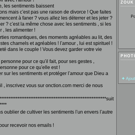
ZOUK
le, les sentiments baissent
ns mais c'est pas une raison de divorce ! Que faites
Pour so
ncent à faner ? vous allez les déterrer et les jeter ?
ner ? c'est la même chose avec les sentiments , si les
 , les alimenter !
orties romantiques, des moments agréables au lit, des
tes charnels et agréables ! l'amour , lui est spirituel !
nteté dans le couple ! Vous devez garder votre vie
PHOT
ersonne pour ce qu'il fait, pour ses gestes ,
rsonne pour ce qu'elle est !
ller sur les sentiments et protéger l'amour que Dieu a
Ajou
il , inscrivez vous sur onction.com merci de nous
***********************************************************suit
****
 oublier de cultiver les sentiments l'un envers l'autre
our recevoir nos emails !