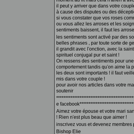
il peut y arriver que dans votre coup
à cause des disputes ou des déceptio
si vous constater que vos roses comme
ou vous allez les arroses et les soig
sentiments baissent, il faut les arroser
les sentiments sont activé par des s
belles phrases , par toute sorte de ges
il grandit avec l'onction, avec la sai
spirituel conjugal pur et saint !
On ressens des sentiments pour une p
comportement tandis qu'on aime la pe
les deux sont importants ! il faut vei
mis dans votre couple !
pour avoir nos articles dans votre ma
soutenir
*******************************************
e facebook******************************
Aimez votre épouse et votre mari sans
! Rien n'est plus beau que aimer !
inscrivez vous et devenez membres p
Bishop Elie