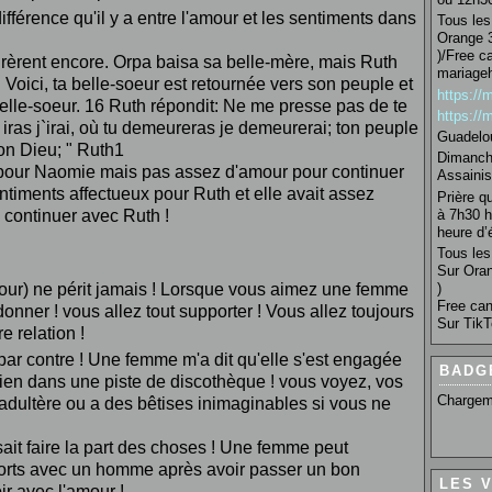
différence qu'il y a entre l'amour et les sentiments dans
Tous les 
Orange 3
)/Free c
leurèrent encore. Orpa baisa sa belle-mère, mais Ruth
mariage
 Voici, ta belle-soeur est retournée vers son peuple et
https:/
elle-soeur. 16 Ruth répondit: Ne me presse pas de te
https:/
tu iras j`irai, où tu demeureras je demeurerai; ton peuple
Guadelo
on Dieu; " Ruth1
Dimanche
pour Naomie mais pas assez d'amour pour continuer
Assainis
ntiments affectueux pour Ruth et elle avait assez
Prière q
à 7h30 h
e continuer avec Ruth !
heure d’é
Tous les 
Sur Oran
)
'amour) ne périt jamais ! Lorsque vous aimez une femme
Free can
onner ! vous allez tout supporter ! Vous allez toujours
Sur TikT
 relation !
par contre ! Une femme m'a dit qu'elle s'est engagée
BADG
ien dans une piste de discothèque ! vous voyez, vos
Chargem
adultère ou a des bêtises inimaginables si vous ne
t faire la part des choses ! Une femme peut
 forts avec un homme après avoir passer un bon
LES 
ir avec l'amour !