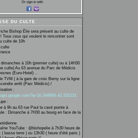
Or sign in with:
SSE DU CULTE
che Bishop Élie sera présent au culte de
! Tous ceux qui veulent le rencontrer sont
au culte de 10h
culte
France
 dimanches à 10h (premier culte) ou à 14H30
e culte) Au 63 avenue du Parc de Médicis
esnes (Euro-Hotel) ..
le TVM ( à la gare de croix Berny sur la ligne
scendre arrêt (Parc Médicis) /
isation :
/maps.google.com/?q=16.244909,-61.532131
upe :
 à 9h au 63 rue Paul la cavé pointe à
ule : Dimanche à 7H30 au bourg en face de la
uotidienne
haîne YouTube : @bishopelie à 7h30 heure de
 ( basse terre ) ou 13h30 ( heure d’été paris )
( heure d’hiver paris )/