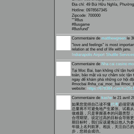
Địa chỉ: 49 Bùi Hữu Nghĩa, Phường
Hotline: 0978567345
Zipcode: 700000
""#8us
#8usgame
#8usfund"
Commentaire de
matthewgreen
le 30
"love and feelings" is most importa
relation at the end of life with janu.
Indianapolis Airport Shuttle Service
Commentaire de
Nha cai casino mo
Tại Moc Bai, bạn không chỉ tận hư
toàn, bảo mật và sự chăm sóc tận t
ngay để khám phá những cơ hội đặt
#mocbai #nha_cai_moc_bai #moc_b
website:
https://678384.com/hx0S
Commentaire de
kashe
le 21 avril 
如果您觉得自己读不懂
代考
必须背诵
总量将不可避免地产生紧张。试着从
做难题，只是掌握基本的问题类型，
合理期望。设定过高的目标会导致更
期目标时，我们应该避免以他人为参
年级上名列前茅。相反，关注自己的
步，您就会成功。