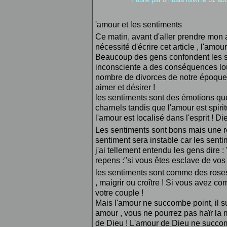
'amour et les sentiments
Ce matin, avant d'aller prendre mon a
nécessité d'écrire cet article , l'amou
Beaucoup des gens confondent les se
inconsciente a des conséquences lour
nombre de divorces de notre époque
aimer et désirer !
les sentiments sont des émotions qu
charnels tandis que l'amour est spirit
l'amour est localisé dans l'esprit ! Die
Les sentiments sont bons mais une re
sentiment sera instable car les sent
j'ai tellement entendu les gens dire : 
repens :"si vous êtes esclave de vos 
les sentiments sont comme des roses q
, maigrir ou croître ! Si vous avez c
votre couple !
Mais l'amour ne succombe point, il sup
amour , vous ne pourrez pas haïr la 
de Dieu ! L'amour de Dieu ne succomb