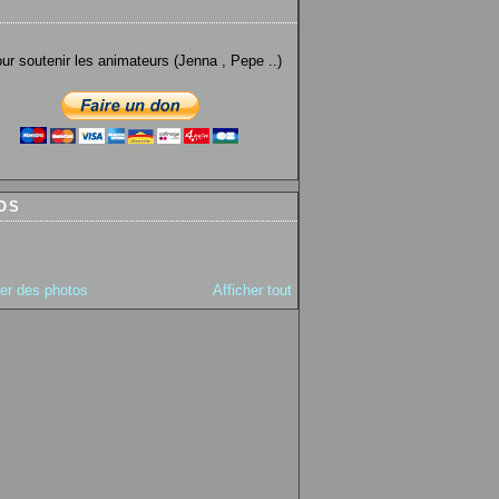
utenir les animateurs (Jenna , Pepe ..)
OS
ter des photos
Afficher tout