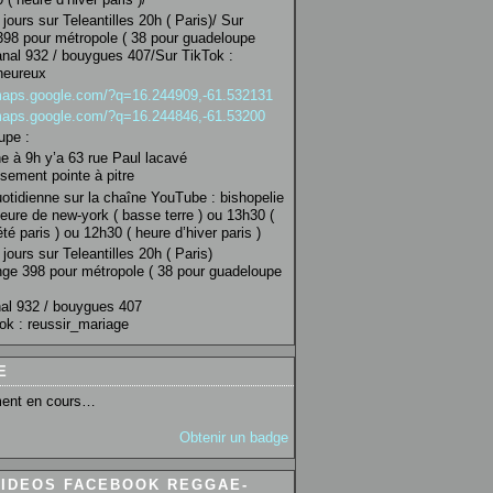
jours sur Teleantilles 20h ( Paris)/ Sur
98 pour métropole ( 38 pour guadeloupe
anal 932 / bouygues 407/Sur TikTok :
heureux
/maps.google.com/?q=16.244909,-61.532131
/maps.google.com/?q=16.244846,-61.53200
upe :
 à 9h y’a 63 rue Paul lacavé
sement pointe à pitre
uotidienne sur la chaîne YouTube : bishopelie
eure de new-york ( basse terre ) ou 13h30 (
té paris ) ou 12h30 ( heure d’hiver paris )
jours sur Teleantilles 20h ( Paris)
ge 398 pour métropole ( 38 pour guadeloupe
al 932 / bouygues 407
ok : reussir_mariage
E
ent en cours…
Obtenir un badge
VIDEOS FACEBOOK REGGAE-