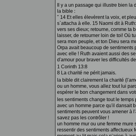
Il y a un passage qui illustre bien la 
la bible :
" 14 Et elles élevèrent la voix, et p
s`attacha à elle. 15 Naomi dit à Ruth:
vers ses dieux; retourne, comme ta b
laisser, de retourner loin de toi! Où 
sera mon peuple, et ton Dieu sera m
Orpa avait beaucoup de sentiments 
avec elle ! Ruth avaient aussi des se
d'amour pour braver les difficultés d
1 Corinth 13:8
8 La charité ne périt jamais.
la bible dit clairement la charité (l
ou un homme, vous allez tout lui pard
espérer le bon changement dans votre
les sentiments change tout le temps 
avec un homme parce qu'il dansait b
sentiments peuvent vous amener à l'
savez pas les contrôler !
un homme mur ou une femme mure sai
ressentir des sentiments affectueux
moment au lit mais cela n'arien à avo