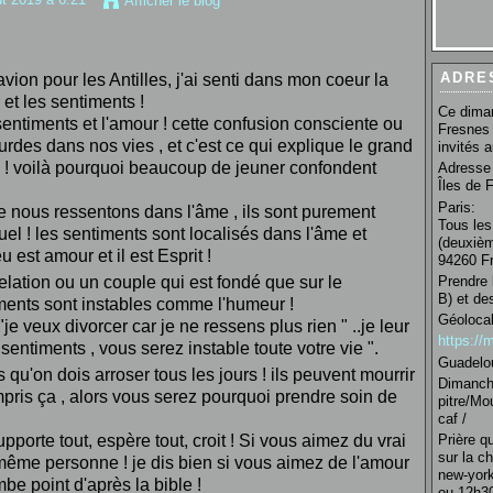
Afficher le blog
ADRE
vion pour les Antilles, j'ai senti dans mon coeur la
r et les sentiments !
Ce diman
ntiments et l'amour ! cette confusion consciente ou
Fresnes 
des dans nos vies , et c'est ce qui explique le grand
invités 
 ! voilà pourquoi beaucoup de jeuner confondent
Adresse 
Îles de 
Paris:
e nous ressentons dans l'âme , ils sont purement
Tous les
uel ! les sentiments sont localisés dans l'âme et
(deuxièm
u est amour et il est Esprit !
94260 Fr
Prendre 
lation ou un couple qui est fondé que sur le
B) et de
iments sont instables comme l'humeur !
Géolocal
"je veux divorcer car je ne ressens plus rien " ..je leur
https:/
sentiments , vous serez instable toute votre vie ".
Guadelo
u'on dois arroser tous les jours ! ils peuvent mourrir
Dimanche
ompris ça , alors vous serez pourquoi prendre soin de
pitre/Mo
caf /
porte tout, espère tout, croit ! Si vous aimez du vrai
Prière q
sur la c
même personne ! je dis bien si vous aimez de l'amour
new-york
e point d'après la bible !
ou 12h30 