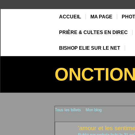
ACCUEIL
MA PAGE
PHO
PRIÈRE & CULTES EN DIREC
BISHOP ELIE SUR LE NET
ONCTIO
Tous les billets
Mon blog
'amour et les sentim
Publié par
ombala lisiki
le 31 aoû