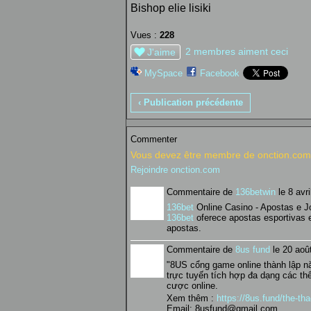
Bishop elie lisiki
Vues :
228
2 membres aiment ceci
J'aime
MySpace
Facebook
‹ Publication précédente
Commenter
Vous devez être membre de onction.com 
Rejoindre onction.com
Commentaire de
136betwin
le 8 avr
136bet
Online Casino - Apostas e J
136bet
oferece apostas esportivas e
apostas.
Commentaire de
8us fund
le 20 aoû
"8US cổng game online thành lập
trực tuyến tích hợp đa dạng các th
cược online.
Xem thêm :
https://8us.fund/the-tha
Email: 8usfund@gmail.com