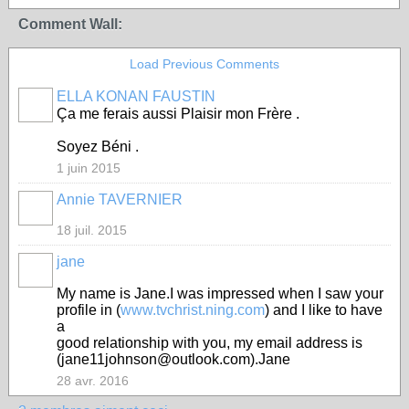
Comment Wall:
Load Previous Comments
ELLA KONAN FAUSTIN
Ça me ferais aussi Plaisir mon Frère .
Soyez Béni .
1 juin 2015
Annie TAVERNIER
18 juil. 2015
jane
My name is Jane.I was impressed when I saw your
profile in (
www.tvchrist.ning.com
) and I like to have
a
good relationship with you, my email address is
(jane11johnson@outlook.com).Jane
28 avr. 2016