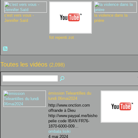
c'est vers vous -
la violence dans la
Jennifer Saïd
prière
fot repenti zot
Toutes les vidéos
(2,098)
émission Teleantilles du
lundi 06mai2024
http://www.onction.com
offrande à Dieu
http://www.paypal.me/bisho
pelie code IBAN FR76-
1870-6000-009…
ombala lisiki
4 mai 2024