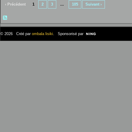
‹ Précédent
1
2
3
…
105
Suivant ›
© 2026 Créé par
ombala lisiki
. Sponsorisé par