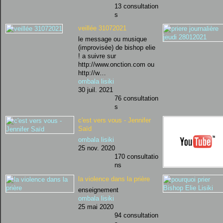
13 consultation
s
veillée 31072021
le message ou musique
(improvisée) de bishop elie
! a suivre sur
http://www.onction.com ou
http://w…
ombala lisiki
30 juil. 2021
76 consultation
s
c'est vers vous - Jennifer
Saïd
ombala lisiki
25 nov. 2020
170 consultatio
ns
la violence dans la prière
enseignement
ombala lisiki
25 mai 2020
94 consultation