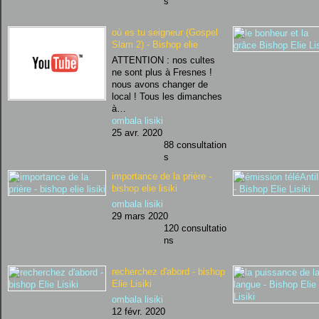
s
où es tu seigneur (Gospel
Slam 2) - Bishop elie
ATTENTION : nos cultes
ne sont plus à Fresnes !
nous avons changer de
local ! Tous les dimanches
à…
ombala lisiki
25 avr. 2020
88 consultation
s
importance de la prière -
bishop elie lisiki
ombala lisiki
29 mars 2020
120 consultatio
ns
recherchez d'abord - bishop
Elie Lisiki
ombala lisiki
12 févr. 2020