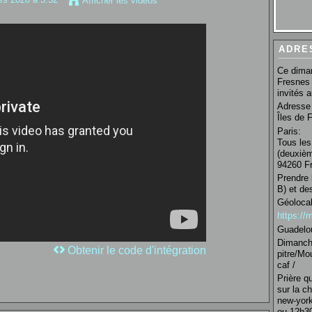
Afficher les vidéos
ADRE
Ce diman
Fresnes 
invités 
Adresse 
Îles de 
Paris:
Tous les
(deuxièm
94260 Fr
Prendre 
B) et de
Géolocal
https:/
Guadelo
Dimanche
Obtenir le code d'intégration
pitre/Mo
caf /
Prière q
sur la c
new-york
ou 12h30 