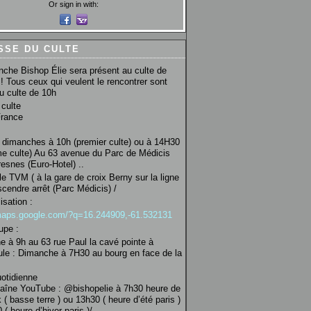
Or sign in with:
SSE DU CULTE
che Bishop Élie sera présent au culte de
! Tous ceux qui veulent le rencontrer sont
au culte de 10h
culte
France
 dimanches à 10h (premier culte) ou à 14H30
e culte) Au 63 avenue du Parc de Médicis
esnes (Euro-Hotel) ..
le TVM ( à la gare de croix Berny sur la ligne
scendre arrêt (Parc Médicis) /
isation :
/maps.google.com/?q=16.244909,-61.532131
upe :
 à 9h au 63 rue Paul la cavé pointe à
ule : Dimanche à 7H30 au bourg en face de la
uotidienne
haîne YouTube : @bishopelie à 7h30 heure de
 ( basse terre ) ou 13h30 ( heure d’été paris )
( heure d’hiver paris )/