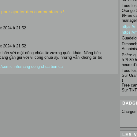
Tous les 
Orange 3
pour ajouter des commentaires !
)/Free c
mariage
https:/
ût 2024 à 21:52
https:/
Guadelo
Dimanche
ût 2024 à 21:52
Assainis
h hôn với một công chúa từ vương quốc khác. Nàng tiên
Prière q
càng gần gũi với vị công chúa ấy, nhưng vẫn không từ bỏ
à 7h30 h
heure d’é
et/comic-info/nang-cong-chua-tien-ca
Tous les 
Sur Oran
)
Free can
Sur TikT
BADG
Chargem
LES 