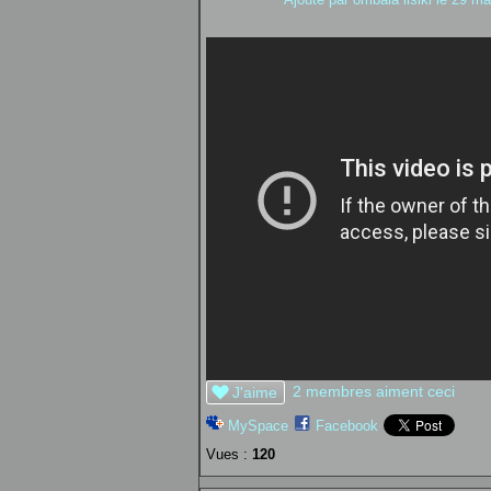
2 membres aiment ceci
J'aime
MySpace
Facebook
Vues :
120