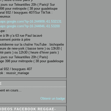
jours sur Teleantilles 20h ( Paris)/ Sur
98 pour métropole ( 38 pour guadeloupe
anal 932 / bouygues 407/Sur TikTok :
heureux
/maps.google.com/?q=16.244909,-61.532131
/maps.google.com/?q=16.244846,-61.53200
upe :
 à 9h y’a 63 rue Paul lacavé
sement pointe à pitre
uotidienne sur la chaîne YouTube : bishopelie
eure de new-york ( basse terre ) ou 13h30 (
té paris ) ou 12h30 ( heure d’hiver paris )
jours sur Teleantilles 20h ( Paris)
ge 398 pour métropole ( 38 pour guadeloupe
al 932 / bouygues 407
ok : reussir_mariage
E
ent en cours…
Obtenir un badge
VIDEOS FACEBOOK REGGAE-