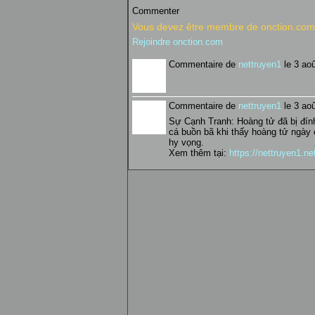
Commenter
Vous devez être membre de onction.com 
Rejoindre onction.com
Commentaire de
nettruyen1
le 3 ao
Commentaire de
nettruyen1
le 3 ao
Sự Cạnh Tranh: Hoàng tử đã bị đín
cá buồn bã khi thấy hoàng tử ngày 
hy vọng.
Xem thêm tại:
https://nettruyen1.n