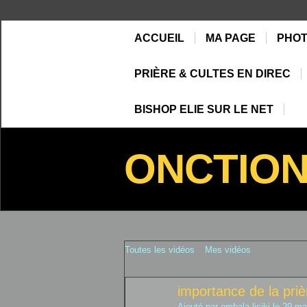
ACCUEIL
MA PAGE
PHO
PRIÈRE & CULTES EN DIREC
BISHOP ELIE SUR LE NET
ONCTIO
Toutes les vidéos
Mes vidéos
importance de la prière
Ajouté par
ombala lisiki
le 29 ma