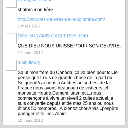
shalom mon frère
http://www.les-oeuvres-de-la-colombe.com/
1 mars 2012
OKE DUNAMIS GEOFFROY JOEL
QUE DIEU NOUS UNISSE POUR SON OEUVRE.
17 mars 2012
alain fleury
Salut mon frère du Canada, ça va bien pour toi.Je
pense que tu vis de grande chose de la part du
Seigneur?car nous à Antibes au sud-est de la
France nous avons beaucoup de visiteurs tel
morisette,Houde,Dumont,luiten ect...nous
commençons à vivre un réveil 2 cultes actuel.je
suis convertie depuis et de mes 25 ans ou nous
étions 50 membres...A bientot cher Amis...j’espère
partager et te lire...Alain
19 mars 2012