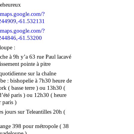
geheureux
//maps.google.com/?
244909,-61.532131
//maps.google.com/?
244846,-61.53200
oupe :
he à 9h y’a 63 rue Paul lacavé
issement pointe à pitre
 quotidienne sur la chaîne
e : bishopelie à 7h30 heure de
rk ( basse terre ) ou 13h30 (
d’été paris ) ou 12h30 ( heure
 paris )
s jours sur Teleantilles 20h (
ange 398 pour métropole ( 38
uadeloupe )