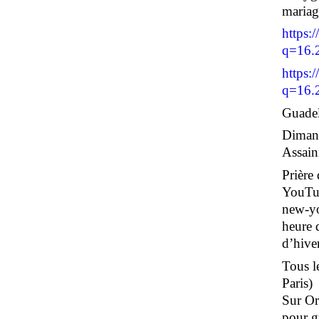
maria
https:
q=16.
https:
q=16.
Guadel
Dimanc
Assain
Prière
YouTub
new-yo
heure 
d’hiver
Tous le
Paris)
Sur Or
pour g