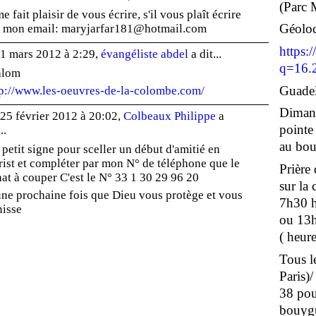
(Parc 
me fait plaisir de vous écrire, s'il vous plaît écrire
r mon email: maryjarfar181@hotmail.com
Géoloc
https:
 1 mars 2012 à 2:29,
évangéliste abdel
a dit...
q=16.
alom
Guadel
tp://www.les-oeuvres-de-la-colombe.com/
Dimanc
25 février 2012 à 20:02,
Colbeaux Philippe
a
pointe
..
au bour
petit signe pour sceller un début d'amitié en
ist et compléter par mon N° de téléphone que le
Prière
hat à couper C'est le N° 33 1 30 29 96 20
sur la
ne prochaine fois que Dieu vous protège et vous
7h30 h
nisse
ou 13h
( heure
Tous le
Paris)
38 pou
bouygu