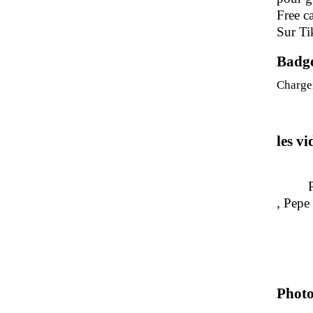
Free c
Sur Ti
Badg
Charge
les v
Pour 
, P
Photo