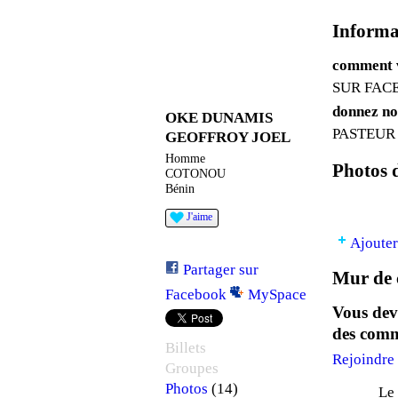
Informat
comment v
SUR FAC
donnez no
OKE DUNAMIS
PASTEUR
GEOFFROY JOEL
Homme
Photos
COTONOU
Bénin
J'aime
Ajouter
Partager sur
Mur de 
Facebook
MySpace
Vous dev
des comm
Billets
Rejoindre
Groupes
(14)
Photos
Le