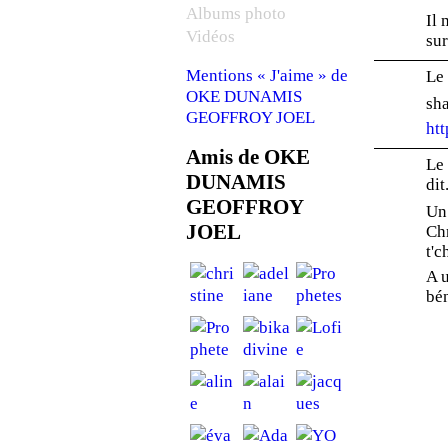
Albums photo
Il 
Vidéos
su
Mentions « J'aime » de
Le
OKE DUNAMIS
sh
GEOFFROY JOEL
ht
Amis de OKE
Le 
DUNAMIS
dit.
GEOFFROY
Un 
JOEL
Chr
t'c
A u
bé