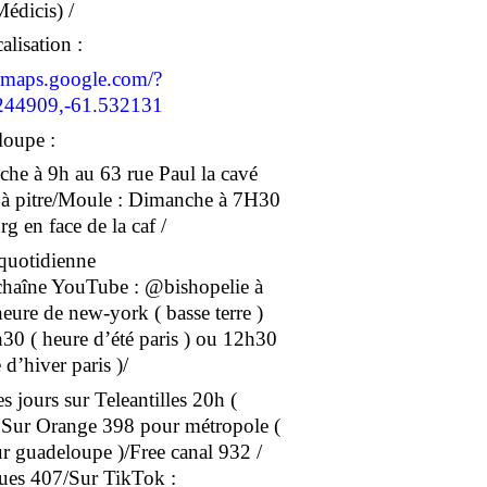
Médicis) /
alisation :
//maps.google.com/?
244909,-61.532131
oupe :
he à 9h au 63 rue Paul la cavé
 à pitre/Moule : Dimanche à 7H30
g en face de la caf /
 quotidienne
 chaîne YouTube : @bishopelie à
eure de new-york ( basse terre )
30 ( heure d’été paris ) ou 12h30
 d’hiver paris )/
s jours sur Teleantilles 20h (
/ Sur Orange 398 pour métropole (
r guadeloupe )/Free canal 932 /
es 407/Sur TikTok :