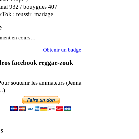
anal 932 / bouygues 407
kTok : reussir_mariage
e
ment en cours…
Obtenir un badge
ideos facebook reggae-zouk
soutenir les animateurs (Jenna
epe ..)
s