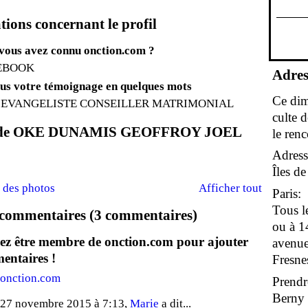
ions concernant le profil
ous avez connu onction.com ?
EBOOK
Adres
us votre témoignage en quelques mots
Ce dim
 EVANGELISTE CONSEILLER MATRIMONIAL
culte 
 de OKE DUNAMIS GEOFFROY JOEL
le renc
Adress
Îles d
 des photos
Afficher tout
Paris:
Tous l
commentaires (3 commentaires)
ou à 1
ez être membre de onction.com pour ajouter
avenue
entaires !
Fresne
 onction.com
Prendr
Berny s
 27 novembre 2015 à 7:13,
Marie
a dit...