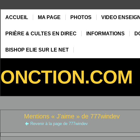
ACCUEIL
MA PAGE
PHOTOS
VIDEO ENSEIG
PRIÈRE & CULTES EN DIREC
INFORMATIONS
D
BISHOP ELIE SUR LE NET
ONCTION.COM
Mentions « J'aime » de 777windev
Revenir à la page de 777windev