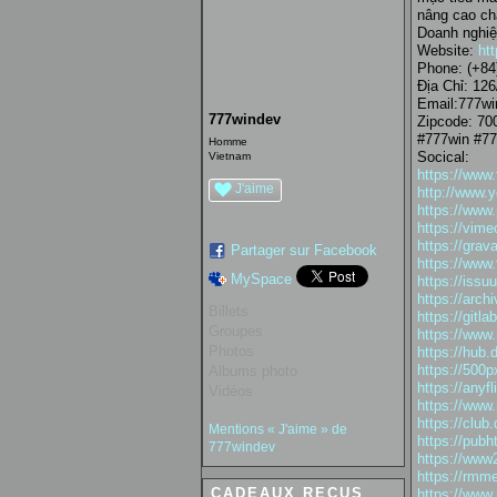
nâng cao ch
Doanh nghiệ
Website:
ht
Phone: (+84
Địa Chỉ: 12
Email:777w
777windev
Zipcode: 70
#777win #77
Homme
Socical:
Vietnam
https://www
J'aime
http://www
https://www
https://vim
https://gra
Partager sur Facebook
https://www.
MySpace
https://iss
https://arch
Billets
https://gitl
Groupes
https://www
Photos
https://hub
https://500
Albums photo
https://any
Vidéos
https://www
https://club
Mentions « J'aime » de
https://pub
777windev
https://www2
https://rmm
CADEAUX REÇUS
https://www