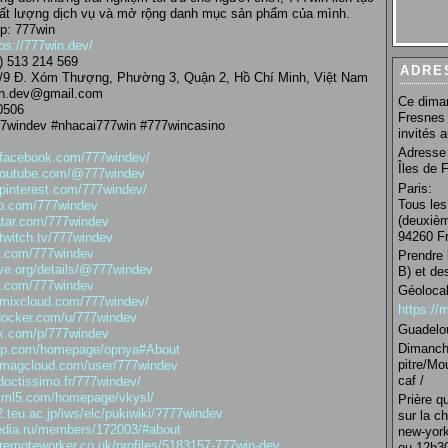
ất lượng dịch vụ và mở rộng danh mục sản phẩm của mình.
p: 777win
tps://777win.dev/
) 513 214 569
ADRE
6/9 Đ. Xóm Thượng, Phường 3, Quận 2, Hồ Chí Minh, Việt Nam
in.dev@gmail.com
Ce diman
0506
Fresnes 
7windev #nhacai777win #777wincasino
invités 
Adresse 
.facebook.com/777windev/
Îles de 
.youtube.com/@777windev
Paris:
.pinterest.com/777windev/
Tous les
eo.com/777windev
(deuxièm
vatar.com/777windev
94260 Fr
twitch.tv/777windev
uu.com/777windev
Prendre 
ive.org/details/@777windev
B) et de
ab.com/777windev
Géolocal
.mixcloud.com/777windev/
https:/
.docker.com/u/777windev
Guadelo
px.com/p/777windev
Dimanche
flip.com/homepage/opnya#About
pitre/Mo
.magcloud.com/user/777windev
caf /
.doctissimo.fr/777windev/
html5.com/homepage/vkysl/
Prière q
.teu.ac.jp/iws/elc/pukiwiki/?777windev
sur la c
edia.ru/members/172003/#about
new-york
.remoteworker.co.uk/profiles/5183157-777win-dev
ou 12h30 