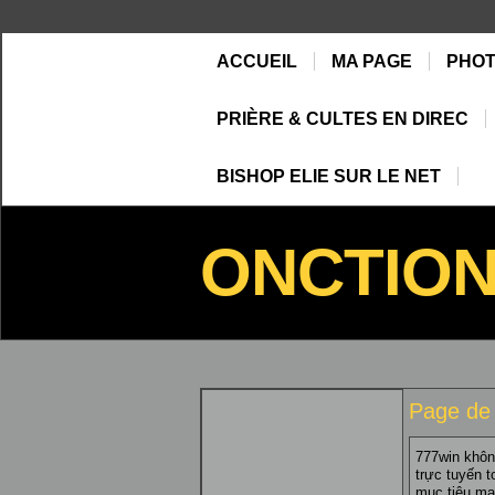
ACCUEIL
MA PAGE
PHO
PRIÈRE & CULTES EN DIREC
BISHOP ELIE SUR LE NET
ONCTIO
Page de
777win không
trực tuyến 
mục tiêu ma