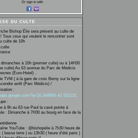
Or sign in with:
SSE DU CULTE
che Bishop Élie sera présent au culte de
! Tous ceux qui veulent le rencontrer sont
au culte de 10h
culte
France
 dimanches à 10h (premier culte) ou à 14H30
e culte) Au 63 avenue du Parc de Médicis
esnes (Euro-Hotel) ..
le TVM ( à la gare de croix Berny sur la ligne
scendre arrêt (Parc Médicis) /
isation :
/maps.google.com/?q=16.244909,-61.532131
upe :
 à 9h au 63 rue Paul la cavé pointe à
ule : Dimanche à 7H30 au bourg en face de la
uotidienne
haîne YouTube : @bishopelie à 7h30 heure de
 ( basse terre ) ou 13h30 ( heure d’été paris )
( heure d’hiver paris )/