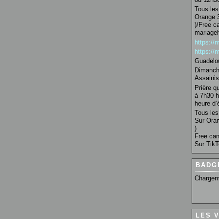
Tous les 
Orange 3
)/Free c
mariage
https:/
https:/
Guadelo
Dimanche
Assainis
Prière q
à 7h30 h
heure d’é
Tous les 
Sur Oran
)
Free can
Sur TikT
BADG
Chargem
LES 