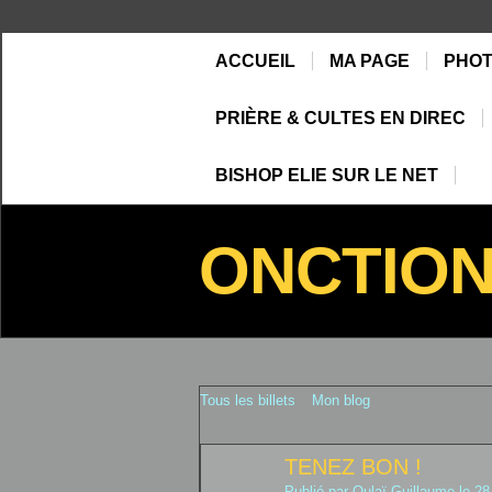
ACCUEIL
MA PAGE
PHO
PRIÈRE & CULTES EN DIREC
BISHOP ELIE SUR LE NET
ONCTIO
Tous les billets
Mon blog
TENEZ BON !
Publié par
Oulaï Guillaume
le 28