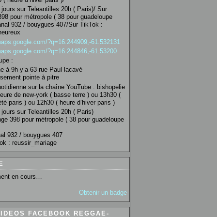
jours sur Teleantilles 20h ( Paris)/ Sur
98 pour métropole ( 38 pour guadeloupe
anal 932 / bouygues 407/Sur TikTok :
heureux
/maps.google.com/?q=16.244909,-61.532131
/maps.google.com/?q=16.244846,-61.53200
upe :
 à 9h y’a 63 rue Paul lacavé
sement pointe à pitre
uotidienne sur la chaîne YouTube : bishopelie
eure de new-york ( basse terre ) ou 13h30 (
té paris ) ou 12h30 ( heure d’hiver paris )
jours sur Teleantilles 20h ( Paris)
ge 398 pour métropole ( 38 pour guadeloupe
al 932 / bouygues 407
ok : reussir_mariage
E
ent en cours…
Obtenir un badge
VIDEOS FACEBOOK REGGAE-