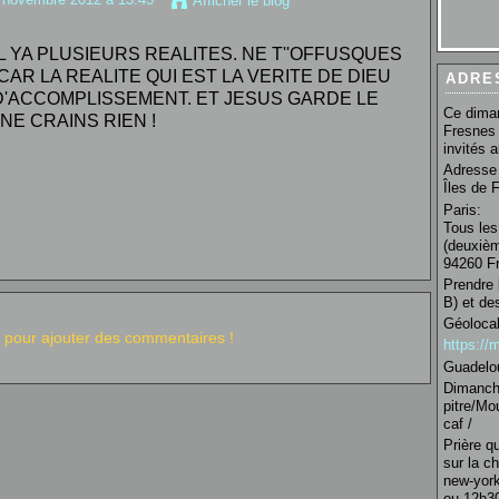
Afficher le blog
IL YA PLUSIEURS REALITES. NE T''OFFUSQUES
CAR LA REALITE QUI EST LA VERITE DE DIEU
ADRE
D'ACCOMPLISSEMENT. ET JESUS GARDE LE
Ce diman
NE CRAINS RIEN !
Fresnes 
invités 
Adresse 
Îles de 
Paris:
Tous les
(deuxièm
94260 Fr
Prendre 
B) et de
Géolocal
pour ajouter des commentaires !
https:/
Guadelo
Dimanche
pitre/Mo
caf /
Prière q
sur la c
new-york
ou 12h30 