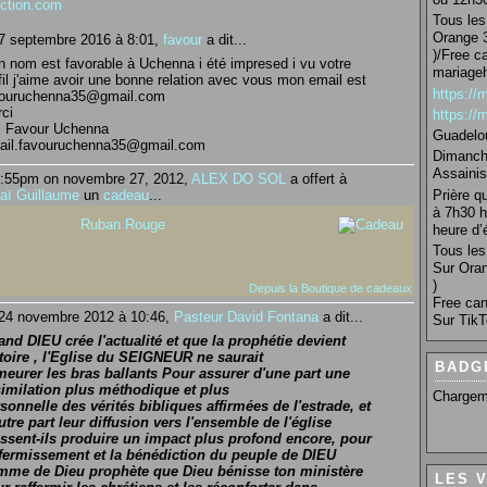
nction.com
Tous les 
Orange 3
7 septembre 2016 à 8:01,
favour
a dit...
)/Free c
 nom est favorable à Uchenna i été impresed i vu votre
mariage
fil j'aime avoir une bonne relation avec vous mon email est
https:/
vouruchenna35@gmail.com
ci
https:/
 Favour Uchenna
Guadelo
ail.favouruchenna35@gmail.com
Dimanche
Assainis
:55pm on novembre 27, 2012,
ALEX DO SOL
a offert à
Prière q
aï Guillaume
un
cadeau
...
à 7h30 h
Ruban Rouge
heure d’é
Tous les 
Sur Oran
)
Depuis la Boutique de cadeaux
Free can
24 novembre 2012 à 10:46,
Pasteur David Fontana
a dit...
Sur TikT
nd DIEU crée l'actualité et que la prophétie devient
toire , l'Eglise du SEIGNEUR ne saurait
BADG
eurer les bras ballants Pour assurer d'une part une
imilation plus méthodique et plus
Chargem
sonnelle des vérités bibliques affirmées de l'estrade, et
utre part leur diffusion vers l'ensemble de l'église
ssent-ils produire un impact plus profond encore, pour
ffermissement et la bénédiction du peuple de DIEU
mme de Dieu prophète que Dieu bénisse ton ministère
LES 