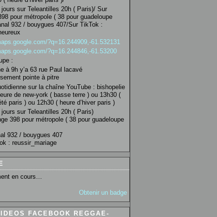
jours sur Teleantilles 20h ( Paris)/ Sur
98 pour métropole ( 38 pour guadeloupe
anal 932 / bouygues 407/Sur TikTok :
heureux
/maps.google.com/?q=16.244909,-61.532131
/maps.google.com/?q=16.244846,-61.53200
upe :
 à 9h y’a 63 rue Paul lacavé
sement pointe à pitre
uotidienne sur la chaîne YouTube : bishopelie
eure de new-york ( basse terre ) ou 13h30 (
té paris ) ou 12h30 ( heure d’hiver paris )
jours sur Teleantilles 20h ( Paris)
ge 398 pour métropole ( 38 pour guadeloupe
al 932 / bouygues 407
ok : reussir_mariage
E
ent en cours…
Obtenir un badge
VIDEOS FACEBOOK REGGAE-