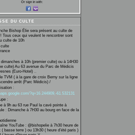
Or sign in with:
SSE DU CULTE
che Bishop Élie sera présent au culte de
! Tous ceux qui veulent le rencontrer sont
au culte de 10h
culte
France
 dimanches à 10h (premier culte) ou à 14H30
e culte) Au 63 avenue du Parc de Médicis
esnes (Euro-Hotel) ..
le TVM ( à la gare de croix Berny sur la ligne
scendre arrêt (Parc Médicis) /
isation :
/maps.google.com/?q=16.244909,-61.532131
upe :
 à 9h au 63 rue Paul la cavé pointe à
ule : Dimanche à 7H30 au bourg en face de la
uotidienne
haîne YouTube : @bishopelie à 7h30 heure de
 ( basse terre ) ou 13h30 ( heure d’été paris )
( heure d’hiver paris )/