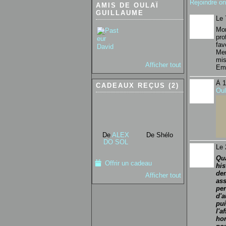
Rejoindre o
AMIS DE OULAÏ
GUILLAUME
Le 
Mon
pro
fa
Mer
mis
Afficher tout
Em
À 1
CADEAUX REÇUS (2)
Oul
De
ALEX
De Shélo
DO SOL
Le 
Qua
Offrir un cadeau
his
dem
Afficher tout
ass
per
d'a
pui
l'a
ho