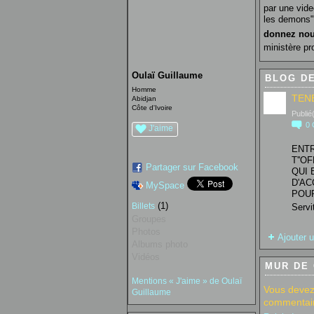
par une vid
les demons"
donnez nou
ministère pr
Oulaï Guillaume
BLOG DE
Homme
TENE
Abidjan
Côte d'Ivoire
Publié
0
J'aime
ENTR
T''O
Partager sur Facebook
QUI 
D'AC
MySpace
POUR
(1)
Billets
Servi
Groupes
Photos
Ajouter u
Albums photo
Vidéos
MUR DE
Mentions « J'aime » de Oulaï
Vous devez
Guillaume
commentair