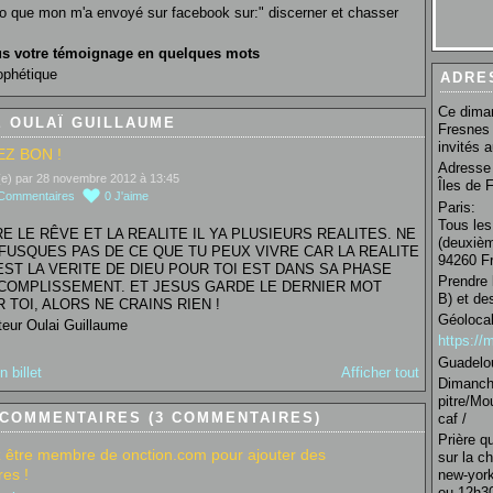
eo que mon m'a envoyé sur facebook sur:" discerner et chasser
s votre témoignage en quelques mots
ophétique
ADRE
Ce diman
 OULAÏ GUILLAUME
Fresnes 
invités 
Z BON !
Adresse 
(e) par 28 novembre 2012 à 13:45
Îles de 
Commentaires
0
J'aime
Paris:
Tous les
E LE RÊVE ET LA REALITE IL YA PLUSIEURS REALITES. NE
(deuxièm
FFUSQUES PAS DE CE QUE TU PEUX VIVRE CAR LA REALITE
94260 Fr
EST LA VERITE DE DIEU POUR TOI EST DANS SA PHASE
Prendre 
COMPLISSEMENT. ET JESUS GARDE LE DERNIER MOT
B) et de
 TOI, ALORS NE CRAINS RIEN !
Géolocal
teur Oulai Guillaume
https:/
Guadelo
n billet
Afficher tout
Dimanche
pitre/Mo
 COMMENTAIRES (3 COMMENTAIRES)
caf /
Prière q
 être membre de onction.com pour ajouter des
sur la c
es !
new-york
ou 12h30 