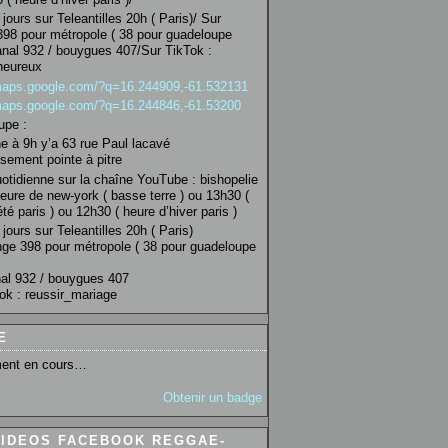
jours sur Teleantilles 20h ( Paris)/ Sur
98 pour métropole ( 38 pour guadeloupe
anal 932 / bouygues 407/Sur TikTok :
heureux
/maps.google.com/?q=16.244909,-61.532131
/maps.google.com/?q=16.244846,-61.53200
upe :
 à 9h y’a 63 rue Paul lacavé
sement pointe à pitre
uotidienne sur la chaîne YouTube : bishopelie
eure de new-york ( basse terre ) ou 13h30 (
té paris ) ou 12h30 ( heure d’hiver paris )
jours sur Teleantilles 20h ( Paris)
ge 398 pour métropole ( 38 pour guadeloupe
al 932 / bouygues 407
ok : reussir_mariage
E
ent en cours…
Obtenir un badge
VIDEOS FACEBOOK REGGAE-