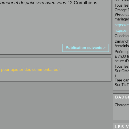
amour et de paix sera
avec
vous.”
2 Corinthiens
Tous les 
Orange 3
)/Free c
mariage
https:/
https:/
Guadelo
Dimanche
Assainis
Publication suivante >
Prière q
à 7h30 h
heure d’é
Tous les 
pour ajouter des commentaires !
Sur Oran
)
Free can
Sur TikT
BADG
Chargem
LES 