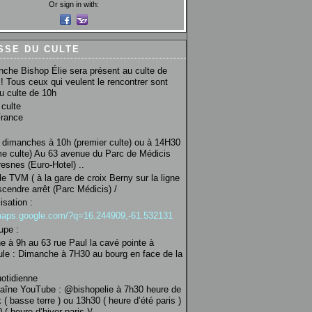
Or sign in with:
SSE DU CULTE
che Bishop Élie sera présent au culte de
! Tous ceux qui veulent le rencontrer sont
au culte de 10h
culte
France
 dimanches à 10h (premier culte) ou à 14H30
e culte) Au 63 avenue du Parc de Médicis
esnes (Euro-Hotel) ..
le TVM ( à la gare de croix Berny sur la ligne
scendre arrêt (Parc Médicis) /
isation :
/maps.google.com/?q=16.244909,-61.532131
upe :
 à 9h au 63 rue Paul la cavé pointe à
ule : Dimanche à 7H30 au bourg en face de la
uotidienne
haîne YouTube : @bishopelie à 7h30 heure de
 ( basse terre ) ou 13h30 ( heure d’été paris )
( heure d’hiver paris )/