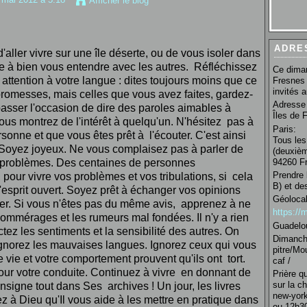
Afficher le blog
ADRE
'al
le
r vivre sur une î
le
déserte, ou de vous iso
le
r dans
e à bien vous entendre
avec
le
s autres. Réfléchissez
Ce diman
attention à votre langue : dites toujours moins que ce
Fresnes 
invités 
promesses, mais cel
le
s que vous avez faites, gardez-
Adresse 
asser l'occasion de dire des paro
le
s aimab
le
s à
Îles de 
us montrez de l'intérêt à quelqu'un. N'hésitez pas à
Paris:
sonne et que vous êtes prêt à l'écouter. C'est ainsi
Tous les
 Soyez joyeux. Ne vous complaisez pas à par
le
r de
(deuxièm
94260 Fr
s problèmes. Des centaines de personnes
Prendre 
, pour vivre vos problèmes et vos tribulations, si cela
B) et de
l'esprit ouvert. Soyez prêt à échanger vos opinions
Géolocal
ter. Si vous n'êtes pas du même avis, apprenez à ne
https:/
commérages et
le
s rumeurs mal fondées. Il n'y a rien
Guadelo
ctez
le
s sentiments et la sensibilité des autres. On
Dimanche
Ignorez
le
s mauvaises langues. Ignorez ceux qui vous
pitre/Mo
re
vie
et votre comportement prouvent qu'ils ont tort.
caf /
our votre conduite. Continuez à vivre en donnant de
Prière q
sur la c
nsigne tout dans Ses archives ! Un jour,
le
s livres
new-york
ez à
Dieu
qu'Il vous aide à
le
s mettre en pratique dans
ou 12h30 