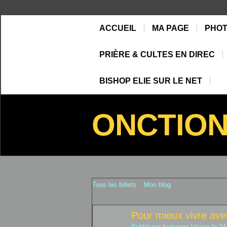
ACCUEIL
MA PAGE
PHO
PRIÈRE & CULTES EN DIREC
BISHOP ELIE SUR LE NET
ONCTIO
Tous les billets
Mon blog
Pour mieux vivre ave
Publié par
harijaona lalaina
le 24