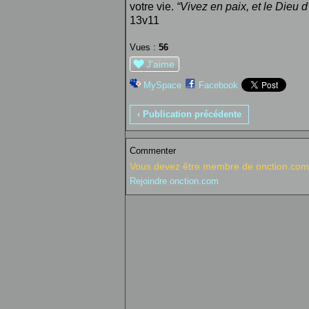
votre
vie
.
“Vivez en paix, et
le
Dieu
d'
13v11
Vues :
56
J'aime
MySpace
Facebook
‹ Publication précédente
Commenter
Vous devez être membre de onction.com 
Rejoindre onction.com