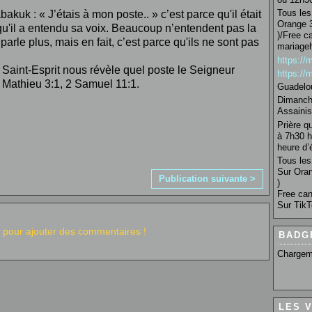
Tous les 
akuk : « J’étais à mon poste.. » c’est parce qu'il était
Orange 3
 qu'il a entendu sa voix. Beaucoup n’entendent pas la
)/Free c
arle plus, mais en fait, c’est parce qu'ils ne sont pas
mariage
https:/
 Saint-Esprit nous révèle quel poste le Seigneur
https:/
Mathieu 3:1, 2 Samuel 11:1.
Guadelo
Dimanche
Assainis
Prière q
à 7h30 h
heure d’é
Tous les 
Sur Oran
Publication suivante >
)
Free can
Sur TikT
pour ajouter des commentaires !
BADG
Chargem
LES 