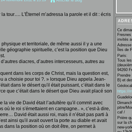
Afficher le blog
 la tour…. L’Éternel m’adressa la parole et il dit : écris
ADRE
Ce diman
Fresnes 
invités 
hysique et territoriale, de même aussi il y a une
Adresse 
lle géographie spirituelle, c’est la position que Dieu
Îles de 
st.
Paris:
Tous les
 d’autres diacres, d’autres intercesseurs, autres au
(deuxièm
94260 Fr
quent dans les corps de Christ, mais la question est,
Prendre 
u a choisie pour toi ?. » lorsque Dieu appela Jean-
B) et de
était dans le désert qu'il était puissant, c’était dans le
Géolocal
rce que c’était dans le désert que Dieu avait placé son
https:/
Guadelo
 la vie de David était l’adultère qu'il commit avec
Dimanche
pitre/Mo
s où le roi s'émettaient en campagne.. », c’est-à dire,
caf /
erre… David était aussi roi, mais il n’était pas parti à
Prière q
’est ainsi qu'il avait ouvert la porte au diable et avait
sur la c
s dans la position où on doit être, on permet à
new-york
ou 12h30 