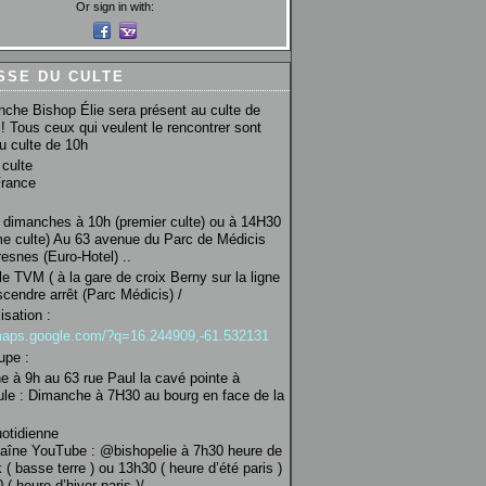
Or sign in with:
SSE DU CULTE
che Bishop Élie sera présent au culte de
! Tous ceux qui veulent le rencontrer sont
au culte de 10h
culte
France
 dimanches à 10h (premier culte) ou à 14H30
e culte) Au 63 avenue du Parc de Médicis
esnes (Euro-Hotel) ..
le TVM ( à la gare de croix Berny sur la ligne
scendre arrêt (Parc Médicis) /
isation :
/maps.google.com/?q=16.244909,-61.532131
upe :
 à 9h au 63 rue Paul la cavé pointe à
ule : Dimanche à 7H30 au bourg en face de la
uotidienne
haîne YouTube : @bishopelie à 7h30 heure de
 ( basse terre ) ou 13h30 ( heure d’été paris )
( heure d’hiver paris )/