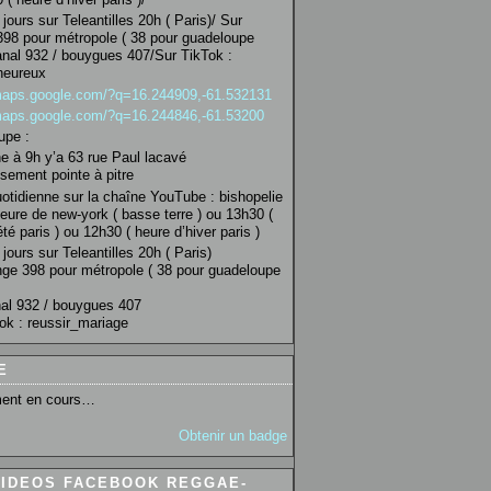
jours sur Teleantilles 20h ( Paris)/ Sur
98 pour métropole ( 38 pour guadeloupe
anal 932 / bouygues 407/Sur TikTok :
heureux
/maps.google.com/?q=16.244909,-61.532131
/maps.google.com/?q=16.244846,-61.53200
upe :
 à 9h y’a 63 rue Paul lacavé
sement pointe à pitre
uotidienne sur la chaîne YouTube : bishopelie
eure de new-york ( basse terre ) ou 13h30 (
té paris ) ou 12h30 ( heure d’hiver paris )
jours sur Teleantilles 20h ( Paris)
ge 398 pour métropole ( 38 pour guadeloupe
al 932 / bouygues 407
ok : reussir_mariage
E
ent en cours…
Obtenir un badge
VIDEOS FACEBOOK REGGAE-