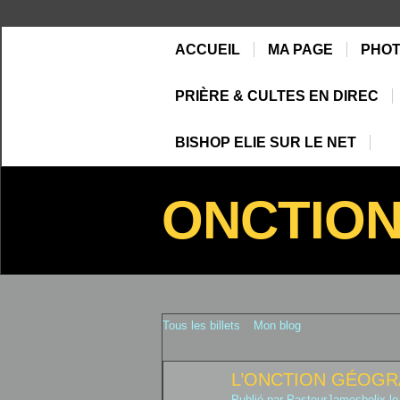
ACCUEIL
MA PAGE
PHO
PRIÈRE & CULTES EN DIREC
BISHOP ELIE SUR LE NET
ONCTIO
Tous les billets
Mon blog
L’ONCTION GÉOGR
Publié par
PasteurJamesbelix
le