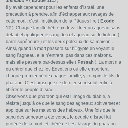
animaux
» (
Exode 11:5
)
Il y avait cependant pour les enfants d’Israël, une
précaution à prendre, afin d’échapper aux ravages de
cette mort : c’est l’institution de
la Pâques
lire (
Exode
12
). Chaque famille hébreux devait tuer un agneau sans
défaut et appliquer le sang de cet agneau sur le linteau (
barre supérieure ) et les deux poteaux de sa maison .
Ainsi, quand la mort passera sur l’Egypte en voyant le
sang l’agneau, elle n’entrera pas dans ces maisons,
mais elle passera par-dessus elle (
Pessah
). La mort n’a
pu entrer que chez les Egyptiens où elle emportera
chaque premier né de chaque famille, y compris le fils de
pharaon. C’est ainsi que ce dernier se résolut enfin à
libérer le peuple d’Israël.
Observons que pharaon qui est l’image du diable, a
résisté jusqu'à ce que le sang des agneaux soit verset et
appliqué sur les maisons des hébreux. Une fois que le
sang des agneaux a été verset, le peuple d’Israël fut
protégé de la mort, et libéré de l’esclavage du pharaon.