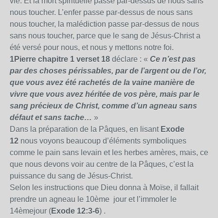
vie. Et la mort spirituelle passe par-dessus de nous sans
nous toucher. L’enfer passe par-dessus de nous sans
nous toucher, la malédiction passe par-dessus de nous
sans nous toucher, parce que le sang de Jésus-Christ a
été versé pour nous, et nous y mettons notre foi.
1Pierre chapitre 1 verset 18
déclare : «
Ce n’est pas
par des choses périssables, par de l’argent ou de l’or,
que vous avez été rachetés de la vaine manière de
vivre que vous avez héritée de vos père, mais par le
sang précieux de Christ, comme d’un agneau sans
défaut et sans tache…
»
Dans la préparation de
la Pâques
, en lisant
Exode
12
nous voyons beaucoup d’éléments symboliques
comme le pain sans levain et les herbes amères, mais, ce
que nous devons voir au centre de
la Pâques
, c’est la
puissance du sang de Jésus-Christ.
Selon les instructions que Dieu donna à Moïse, il fallait
prendre un agneau le 10
ème
jour et l’immoler le
14
ème
jour (
Exode 12:3-6
) .