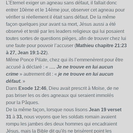
L’Eternel exiger un agneau sans défaut, il fallait donc
entrer 10
ème
et le 14
ème
jour, observer cet agneau pour
vérifier si réellement il était sans défaut. De la même
façon quelques jour avant sa mort, Jésus aussi a été
observé et testé par les leaders religieux qui lui posaient
toutes sortes de questions pièges, afin de trouver chez lui
une faute pour pouvoir l’accuser (
Mathieu chapitre 21:23
à 27, Jean 19:1-22
).
Même Ponce Pilate, chez qui ils l’emmenèrent pour être
accusé à déclaré : «
…. Je ne trouve en lui aucun
crime
» autrement dit : «
je ne trouve en lui aucun
défaut.
»
Dans
Exode 12:46
, Dieu avait prescrit à Moïse, de ne
pas briser les os des agneaux qui seraient immolés
pour
la Pâques.
De la même façon, lorsque nous lisons
Jean 19 verset
31
à
33,
nous voyons que les soldats romain avaient
rompu les jambes des deux hommes qui encadraient
Jésus, mais
la Bible
dit qu'ils ne brisèrent point les