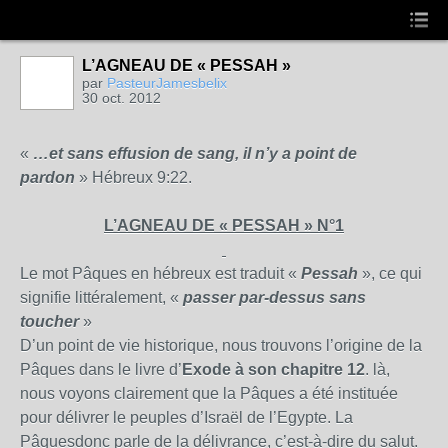
L’AGNEAU DE « PESSAH »
par
PasteurJamesbelix
30 oct. 2012
«
…et sans effusion de sang, il n’y a point de
pardon
» Hébreux 9:22.
L’AGNEAU DE « PESSAH » N°1
Le mot Pâques en hébreux est traduit «
Pessah
», ce qui
signifie littéralement, «
passer par-dessus sans
toucher
»
D’un point de vie historique, nous trouvons l’origine de
la
Pâques
dans le livre d’
Exode à son chapitre 12
. là,
nous voyons clairement que
la Pâques
a été instituée
pour délivrer le peuples d’Israël de l’Egypte.
La
Pâques
donc parle de la délivrance, c’est-à-dire du salut.