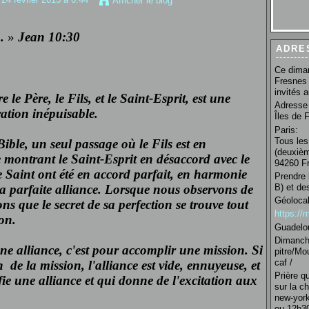
Afficher le blog
.
»
Jean 10:30
ADRE
Ce diman
Fresnes 
invités 
e le Père, le Fils, et le Saint-Esprit, est une
Adresse 
ration inépuisable.
Îles de 
Paris:
Tous les
ble, un seul passage où le Fils est en
(deuxièm
 montrant le Saint-Esprit en désaccord avec le
94260 Fr
 le Saint ont été en accord parfait, en harmonie
Prendre 
B) et de
 la parfaite alliance. Lorsque nous observons de
Géolocal
ns que le secret de sa perfection se trouve tout
https:/
on.
Guadelo
Dimanche
ne alliance, c'est pour accomplir une mission. Si
pitre/Mo
caf /
 de la mission, l'alliance est vide, ennuyeuse, et
Prière q
fie une alliance et qui donne de l'excitation aux
sur la c
new-york
ou 12h30 