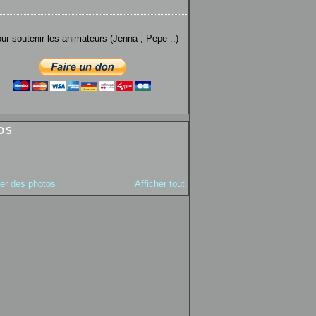
utenir les animateurs (Jenna , Pepe ..)
OS
ter des photos
Afficher tout