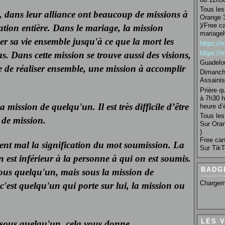
Tous les 
it, dans leur alliance ont beaucoup de missions à
Orange 3
)/Free c
ation entière. Dans le mariage, la mission
mariage
er sa vie ensemble jusqu'à ce que la mort les
https:/
https:/
as. Dans cette mission se trouve aussi des visions,
Guadelo
e de réaliser ensemble, une mission à accomplir
Dimanche
Assainis
Prière q
à 7h30 h
 mission de quelqu'un. Il est très difficile d’être
heure d’é
Tous les 
 de mission.
Sur Oran
)
Free can
ent mal la signification du mot soumission. La
Sur TikT
 est inférieur à la personne à qui on est soumis.
BADG
sous quelqu'un, mais sous la mission de
Chargem
c'est quelqu'un qui porte sur lui, la mission ou
LES 
 sous quelqu'un, cela vous donne