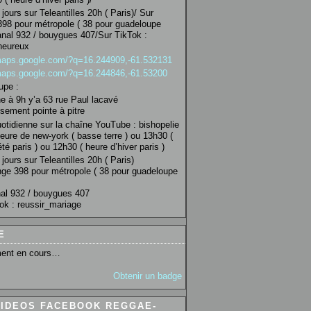
jours sur Teleantilles 20h ( Paris)/ Sur
98 pour métropole ( 38 pour guadeloupe
anal 932 / bouygues 407/Sur TikTok :
heureux
/maps.google.com/?q=16.244909,-61.532131
/maps.google.com/?q=16.244846,-61.53200
upe :
 à 9h y’a 63 rue Paul lacavé
sement pointe à pitre
uotidienne sur la chaîne YouTube : bishopelie
eure de new-york ( basse terre ) ou 13h30 (
té paris ) ou 12h30 ( heure d’hiver paris )
jours sur Teleantilles 20h ( Paris)
ge 398 pour métropole ( 38 pour guadeloupe
al 932 / bouygues 407
ok : reussir_mariage
E
ent en cours…
Obtenir un badge
VIDEOS FACEBOOK REGGAE-