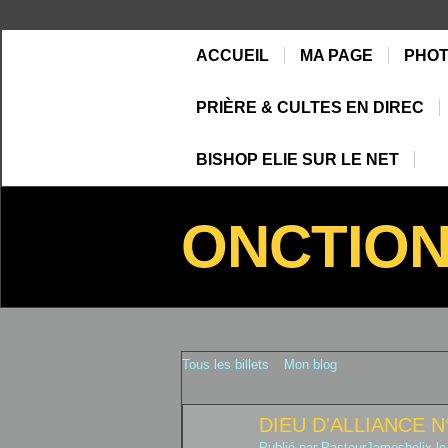
ACCUEIL
MA PAGE
PHO
PRIÈRE & CULTES EN DIREC
BISHOP ELIE SUR LE NET
ONCTIO
Tous les billets
Mon blog
DIEU D'ALLIANCE N
Publié par
PasteurJamesbelix
le