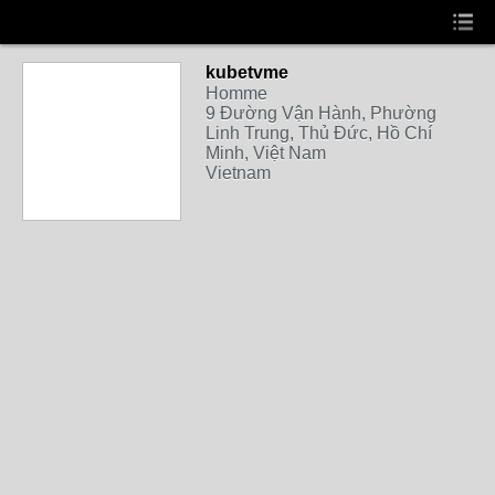
kubetvme
Homme
9 Đường Vận Hành, Phường
Linh Trung, Thủ Đức, Hồ Chí
Minh, Việt Nam
Vietnam