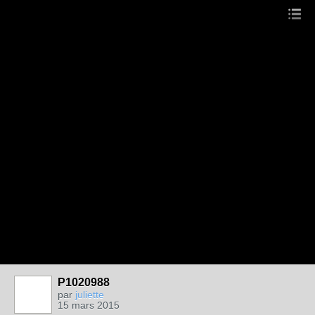
P1020988
par
juliette
15 mars 2015