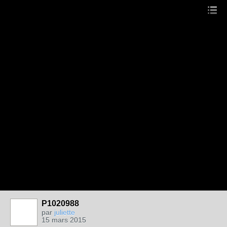
P1020988
par
juliette
15 mars 2015