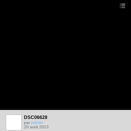
DSC06628
par
juliette
20 août 2013