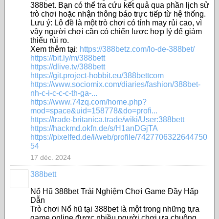
388bet. Bạn có thể tra cứu kết quả qua phần lịch sử
trò chơi hoặc nhận thông báo trực tiếp từ hệ thống.
Lưu ý: Lô đề là một trò chơi có tính may rủi cao, vì
vậy người chơi cần có chiến lược hợp lý để giảm
thiểu rủi ro.
Xem thêm tại:
https://388betz.com/lo-de-388bet/
https://bit.ly/m/388bett
https://dlive.tv/388bett
https://git.project-hobbit.eu/388bettcom
https://www.sociomix.com/diaries/fashion/388bet-
nh-c-i-c-c-c-th-ga-...
https://www.74zq.com/home.php?
mod=space&uid=158778&do=profi...
https://trade-britanica.trade/wiki/User:388bett
https://hackmd.okfn.de/s/H1anDGjTA
https://pixelfed.de/i/web/profile/7427706322644750
54
17 déc. 2024
388bett
Nổ Hũ 388bet Trải Nghiệm Chơi Game Đầy Hấp
Dẫn
Trò chơi Nổ hũ tại 388bet là một trong những tựa
game online được nhiều người chơi ưa chuộng