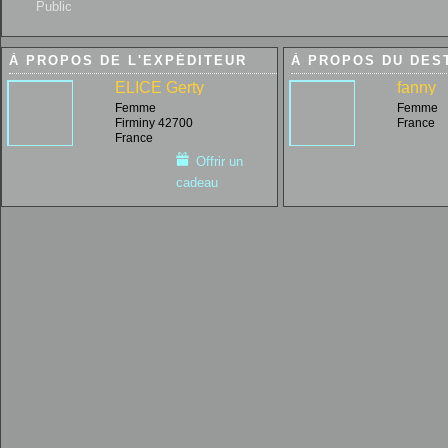
Public
À PROPOS DE L'EXPÉDITEUR
À PROPOS DU DES
ELICE Gerty
fanny
Femme
Femme
Firminy 42700
France
France
Offrir un
cadeau