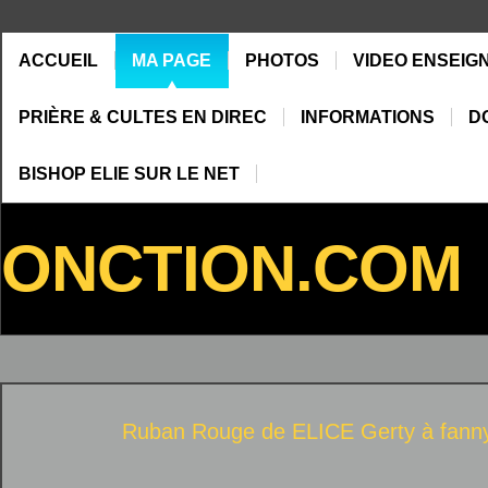
ACCUEIL
MA PAGE
PHOTOS
VIDEO ENSEIG
PRIÈRE & CULTES EN DIREC
INFORMATIONS
D
BISHOP ELIE SUR LE NET
ONCTION.COM
Ruban Rouge de
ELICE Gerty
à
fann