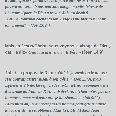
d'Adam qui la séparait de Dieu parce que Jésus-Christ n'était
pas encore venu. Nous pouvons imaginer cette détresse de
l'homme séparé de Dieu à travers Job qui disait à
Dieu:
«
Pourquoi caches tu ton visage et me prends tu pour
ton ennemi?
»
(Job 13:24).
Mais en Jésus-Christ, nous voyons le visage de Dieu,
car il a dit:
«
Celui qui m'a vu a vu le Père
»
(Jean 14:9).
Job dit à propos de Dieu:
«
Oh! Si je savais où le trouver,
si je pouvais arriver jusqu'à son
trône
»
(Job 23:3), mais
Ephésiens 2:6 déclare qu'en Jésus-Christ, nous sommes assis
à la droite du trône de Dieu. Job déclare:
« (
Dieu) n'est pas un
homme comme moi pour que je lui
réponde
»
(Job 9:32).
Autrement dit, Dieu n'est pas un homme pour que je puisse
lui parler de mes problèmes. Mais la Bible dit dans Jean