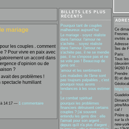
BILLETS LES PLUS
RÉCENTS
ADRE
Pourquoi tant de couples
 le mariage
Ce diman
malheureux aujourd’hui
Fresnes 
Le mariage - soyez réaliste
invités 
dans l'amour. l'amour ne
s'achète... soyez réaliste
Adresse 
t pour les couples . comment
dans l'amour. l'amour ne
Îles de 
ge ? Pour vivre en paix avec
s'achète pas, il ne se mendie
Paris:
pas, il ne s'impose pas et ne
gatoirement un accord dans
Tous les
se vole pas ! Beaucoup de
ivergence d'opinion ou de
(deuxièm
gens ont…
94260 Fr
maison ?
'amour et les sentiments
Prendre 
Les maladies de l'âme sont
 avait des problèmes !
B) et de
pas toujours palpables , c'est
n spectacle humiliant
Géolocal
pourquoi nous avons
tendances à les sous estimer
https:/
!
Guadelo
Le combat spirituel
Dimanche
pourquoi les problèmes
 à 14:17 —
1 commentaire
pitre/Mo
financiers détruisent certains
caf /
couples ? j'ai souvent
Prière q
entendu les gens dire : elle
sur la c
l'aimait pour son argent ,
new-york
depuis qu'il n'a plus d'argent ,
ou 12h30 