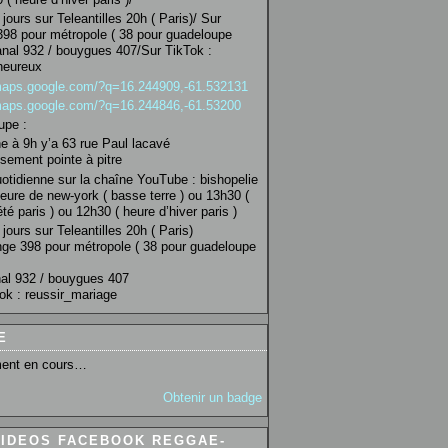
jours sur Teleantilles 20h ( Paris)/ Sur
98 pour métropole ( 38 pour guadeloupe
anal 932 / bouygues 407/Sur TikTok :
heureux
/maps.google.com/?q=16.244909,-61.532131
/maps.google.com/?q=16.244846,-61.53200
upe :
 à 9h y’a 63 rue Paul lacavé
sement pointe à pitre
uotidienne sur la chaîne YouTube : bishopelie
eure de new-york ( basse terre ) ou 13h30 (
té paris ) ou 12h30 ( heure d’hiver paris )
jours sur Teleantilles 20h ( Paris)
ge 398 pour métropole ( 38 pour guadeloupe
al 932 / bouygues 407
ok : reussir_mariage
E
ent en cours…
Obtenir un badge
VIDEOS FACEBOOK REGGAE-