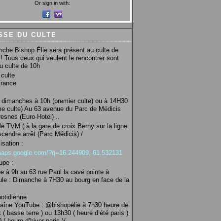
Or sign in with:
SSE DU CULTE
che Bishop Élie sera présent au culte de
! Tous ceux qui veulent le rencontrer sont
au culte de 10h
culte
France
 dimanches à 10h (premier culte) ou à 14H30
e culte) Au 63 avenue du Parc de Médicis
esnes (Euro-Hotel) ..
le TVM ( à la gare de croix Berny sur la ligne
scendre arrêt (Parc Médicis) /
isation :
/maps.google.com/?q=16.244909,-61.532131
upe :
 à 9h au 63 rue Paul la cavé pointe à
ule : Dimanche à 7H30 au bourg en face de la
uotidienne
haîne YouTube : @bishopelie à 7h30 heure de
 ( basse terre ) ou 13h30 ( heure d’été paris )
( heure d’hiver paris )/