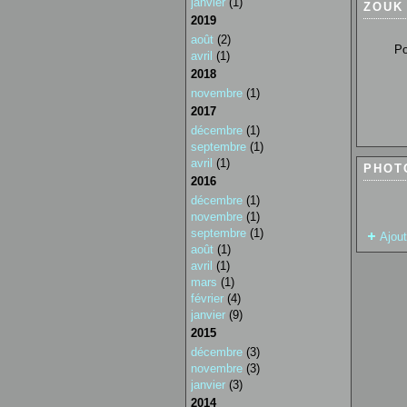
janvier
(1)
ZOUK
2019
août
(2)
Pour so
avril
(1)
2018
novembre
(1)
2017
décembre
(1)
septembre
(1)
avril
(1)
PHOT
2016
décembre
(1)
novembre
(1)
septembre
(1)
Ajou
août
(1)
avril
(1)
mars
(1)
février
(4)
janvier
(9)
2015
décembre
(3)
novembre
(3)
janvier
(3)
2014