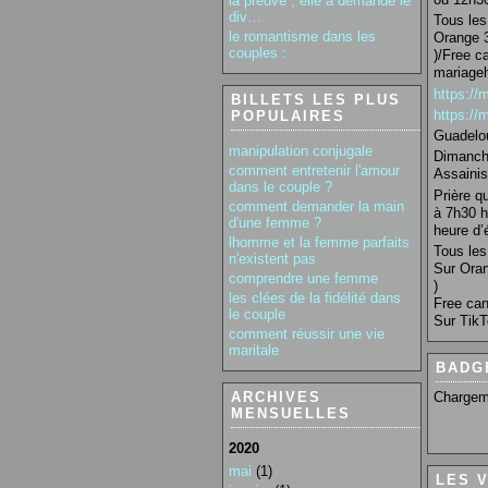
la preuve , elle a demandé le
div…
Tous les 
le romantisme dans les
Orange 3
couples :
)/Free c
mariage
https:/
BILLETS LES PLUS
https:/
POPULAIRES
Guadelo
manipulation conjugale
Dimanche
comment entretenir l'amour
Assainis
dans le couple ?
Prière q
comment demander la main
à 7h30 h
d'une femme ?
heure d’é
lhomme et la femme parfaits
Tous les 
n'existent pas
Sur Oran
comprendre une femme
)
les clées de la fidélité dans
Free can
le couple
Sur TikT
comment réussir une vie
maritale
BADG
Chargem
ARCHIVES
MENSUELLES
2020
mai
(1)
LES 