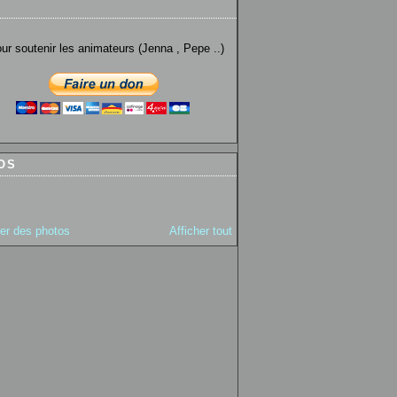
utenir les animateurs (Jenna , Pepe ..)
OS
ter des photos
Afficher tout