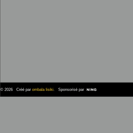
© 2026 Créé par
ombala lisiki
. Sponsorisé par