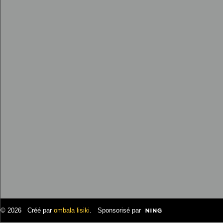
© 2026 Créé par
ombala lisiki
. Sponsorisé par