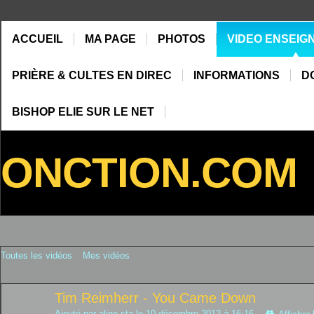
ACCUEIL
MA PAGE
PHOTOS
VIDEO ENSEIG
PRIÈRE & CULTES EN DIREC
INFORMATIONS
D
BISHOP ELIE SUR LE NET
ONCTION.COM
Toutes les vidéos
Mes vidéos
Tim Reimherr - You Came Down
Ajouté par
aline sta
le 10 décembre 2012 à 16:16