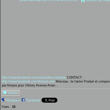
Afficher les vidé
http://www.facebook.com/samantha.matanda
CONTACT:
http://www.facebook.com/Amaze.one
Morceau: Je t'aime Produit et compos
par Amaze pour Viktory Avenue Arran...
J'aime
MySpace
Facebook
Vues :
16