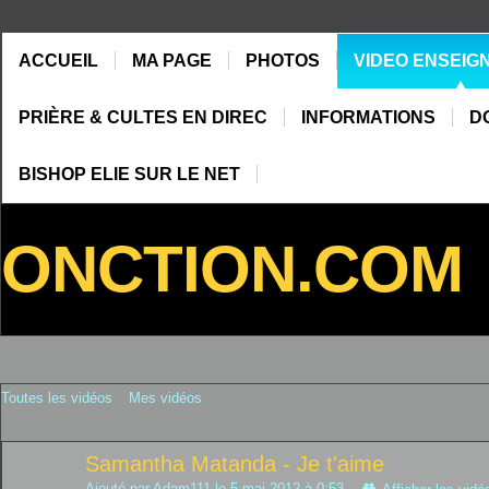
ACCUEIL
MA PAGE
PHOTOS
VIDEO ENSEIG
PRIÈRE & CULTES EN DIREC
INFORMATIONS
D
BISHOP ELIE SUR LE NET
ONCTION.COM
Toutes les vidéos
Mes vidéos
Samantha Matanda - Je t'aime
Ajouté par
Adam111
le 5 mai 2012 à 0:53