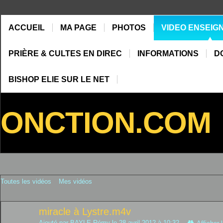
ACCUEIL
MA PAGE
PHOTOS
VIDEO ENSEIG
PRIÈRE & CULTES EN DIREC
INFORMATIONS
D
BISHOP ELIE SUR LE NET
ONCTION.COM
Toutes les vidéos
Mes vidéos
miracle à Lystre.m4v
Ajouté par
BAYLE Rémy
le 28 avril 2012 à 10:32