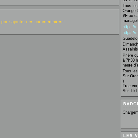
Tous les 
Orange 3
)/Free c
mariage
pour ajouter des commentaires !
https:/
https:/
Guadelo
Dimanche
Assainis
Prière q
à 7h30 h
heure d’é
Tous les 
Sur Oran
)
Free can
Sur TikT
BADG
Chargem
LES 