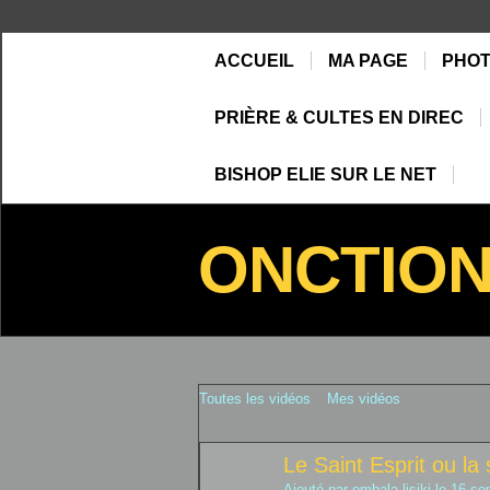
ACCUEIL
MA PAGE
PHO
PRIÈRE & CULTES EN DIREC
BISHOP ELIE SUR LE NET
ONCTIO
Toutes les vidéos
Mes vidéos
Le Saint Esprit ou la s
Ajouté par
ombala lisiki
le 16 se