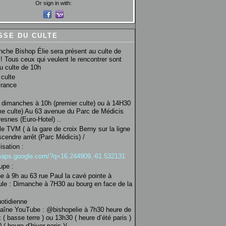
Or sign in with:
SSE DU CULTE
che Bishop Élie sera présent au culte de
! Tous ceux qui veulent le rencontrer sont
au culte de 10h
culte
France
 dimanches à 10h (premier culte) ou à 14H30
e culte) Au 63 avenue du Parc de Médicis
esnes (Euro-Hotel) ..
le TVM ( à la gare de croix Berny sur la ligne
scendre arrêt (Parc Médicis) /
isation :
/maps.google.com/?q=16.244909,-61.532131
upe :
 à 9h au 63 rue Paul la cavé pointe à
ule : Dimanche à 7H30 au bourg en face de la
uotidienne
haîne YouTube : @bishopelie à 7h30 heure de
 ( basse terre ) ou 13h30 ( heure d’été paris )
( heure d’hiver paris )/