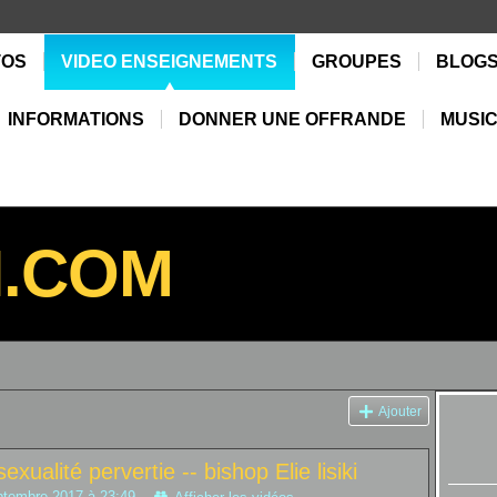
TOS
VIDEO ENSEIGNEMENTS
GROUPES
BLOG
INFORMATIONS
DONNER UNE OFFRANDE
MUSIC
N.COM
Ajouter
exualité pervertie -- bishop Elie lisiki
ptembre 2017 à 23:49