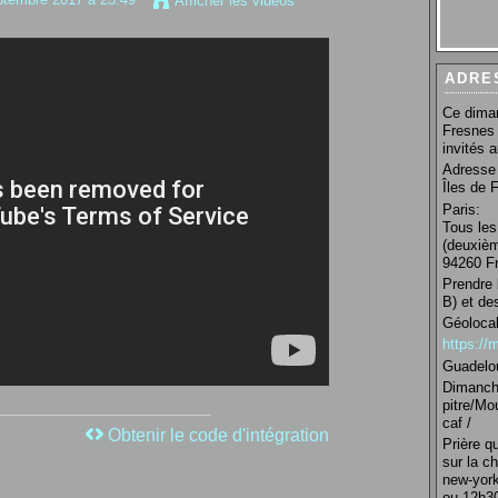
Afficher les vidéos
ADRE
Ce diman
Fresnes 
invités 
Adresse 
Îles de 
Paris:
Tous les
(deuxièm
94260 Fr
Prendre 
B) et de
Géolocal
https:/
Guadelo
Dimanche
pitre/Mo
caf /
Obtenir le code d'intégration
Prière q
sur la c
new-york
ou 12h30 