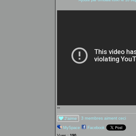
""
3 membres aiment ceci
J'aime
MySpace
Facebook
Vues :
190