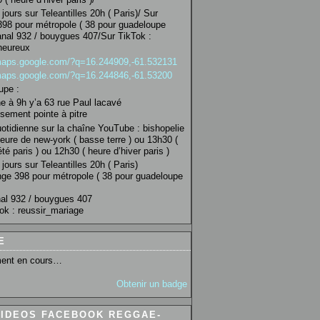
jours sur Teleantilles 20h ( Paris)/ Sur
98 pour métropole ( 38 pour guadeloupe
anal 932 / bouygues 407/Sur TikTok :
heureux
/maps.google.com/?q=16.244909,-61.532131
/maps.google.com/?q=16.244846,-61.53200
upe :
 à 9h y’a 63 rue Paul lacavé
sement pointe à pitre
uotidienne sur la chaîne YouTube : bishopelie
eure de new-york ( basse terre ) ou 13h30 (
té paris ) ou 12h30 ( heure d’hiver paris )
jours sur Teleantilles 20h ( Paris)
ge 398 pour métropole ( 38 pour guadeloupe
al 932 / bouygues 407
ok : reussir_mariage
E
ent en cours…
Obtenir un badge
VIDEOS FACEBOOK REGGAE-