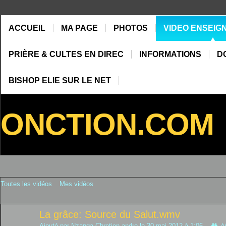
ACCUEIL
MA PAGE
PHOTOS
VIDEO ENSEIG
PRIÈRE & CULTES EN DIREC
INFORMATIONS
D
BISHOP ELIE SUR LE NET
ONCTION.COM
Toutes les vidéos
Mes vidéos
La grâce: Source du Salut.wmv
Ajouté par
Nzanga Chretien andre
le 30 mai 2012 à 1:06