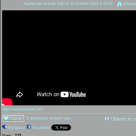
Ajouté par
ombala lisiki
le 23 octobre 2015 à 19:01
Affiche
http://www.onction.com
3 membres aiment ceci
J'aime
Obtenir le c
MySpace
Facebook
Vues :
172