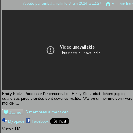
Ajouté par
ombala lisiki
le 3 juin 2014 à 12:27
Afficher les
Emily Klotz: Pardonner l'impardonnable. Emily Klotz était dehors jogging
quand ses pires craintes sont devenus réalité. "J'ai vu un homme venir vers
moi de l...
6 membres aiment ceci
J'aime
MySpace
Facebook
Vues :
118