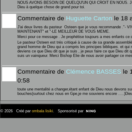
NOUS AVONS BESOIN DE QUELQU'UN QUI CROIT EN NOUS. Jeun
Dieu à quelque chose de grand pour toi.
Commentaire de
Huguette Carton
le 18 a
J'ai deux livres du pasteur Osteen que je vous recommande ."-
MAINTENANT" et "-LE MEILLEUR DE VOUS MEME.
Merci pour ce message . Je prophétise toujours a mes enfants ce qu
Le pasteur Osteen est trés critiqué à cause de sa grande assemblé
grand homme de Dieu qui a compris les principes bibliques. et qu
deviens ce que Dieu dit que je suis , je peux faire ce que Dieu dit 
suis un vainqueur. Merci Bishop Elie de nous avoir partager ce me
Commentaire de
Clémence BASSES
le 
0:58
toute une mentalité a changer,étant enfant de Dieu nous devons surv
bouches(surtout chez nous en Gpe,je me souviens encore .....)Dieu
© 2026 Créé par
ombala lisiki
. Sponsorisé par