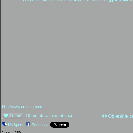
Afficher l
http://www.onction.com
16 membres aiment ceci
J'aime
Obtenir le c
MySpace
Facebook
Vues :
480