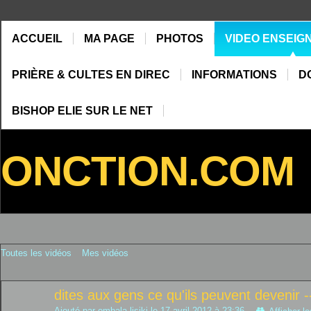
ACCUEIL
MA PAGE
PHOTOS
VIDEO ENSEIG
PRIÈRE & CULTES EN DIREC
INFORMATIONS
D
BISHOP ELIE SUR LE NET
ONCTION.COM
Toutes les vidéos
Mes vidéos
dites aux gens ce qu'ils peuvent devenir -
Ajouté par
ombala lisiki
le 17 avril 2012 à 23:36