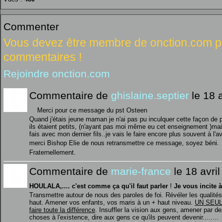
Commenter
Vous devez être membre de onction.com po
commentaires !
Rejoindre onction.com
Commentaire de
ghislaine.septier
le 18 a
Merci pour ce message du pst Osteen
Quand j'étais jeune maman je n'ai pas pu inculquer cette façon de
ils étaient petits, (n'ayant pas moi même eu cet enseignement )mais
fais avec mon dernier fils..je vais le faire encore plus souvent à l'av
merci Bishop Elie de nous retransmettre ce message, soyez béni.
Fraternellement.
Commentaire de
marie-france
le 18 avri
HOULALA,.... c'est comme ça qu'il faut parler
!
Je vous incite 
Transmettre autour de nous des paroles de foi. Révéler les qualité
haut. Amener vos enfants, vos maris à un + haut niveau.
UN SEUL
faire toute la différence
. Insuffler la vision aux gens, amener par de
choses à l'existence, dire aux gens ce qu'ils peuvent devenir........