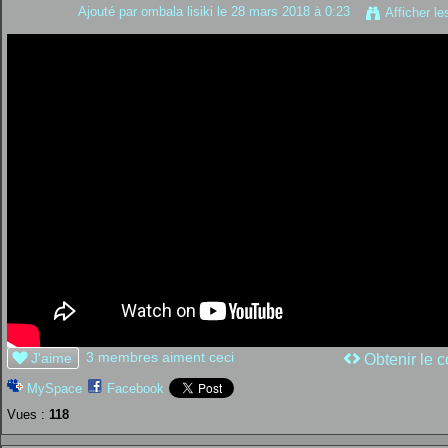
Ajouté par
ombala lisiki
le 28 mars 2018 à 0:23
Afficher le
3 membres aiment ceci
J'aime
Obtenir le c
MySpace
Facebook
Vues :
118