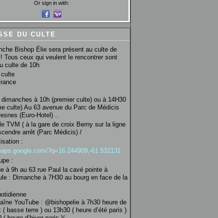
Or sign in with:
SSE DU CULTE
che Bishop Élie sera présent au culte de
! Tous ceux qui veulent le rencontrer sont
au culte de 10h
culte
France
 dimanches à 10h (premier culte) ou à 14H30
e culte) Au 63 avenue du Parc de Médicis
esnes (Euro-Hotel) ..
le TVM ( à la gare de croix Berny sur la ligne
scendre arrêt (Parc Médicis) /
isation :
/maps.google.com/?q=16.244909,-61.532131
upe :
 à 9h au 63 rue Paul la cavé pointe à
ule : Dimanche à 7H30 au bourg en face de la
uotidienne
haîne YouTube : @bishopelie à 7h30 heure de
 ( basse terre ) ou 13h30 ( heure d’été paris )
( heure d’hiver paris )/