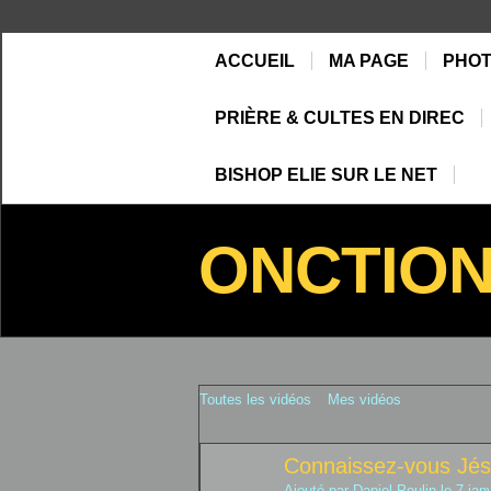
ACCUEIL
MA PAGE
PHO
PRIÈRE & CULTES EN DIREC
BISHOP ELIE SUR LE NET
ONCTIO
Toutes les vidéos
Mes vidéos
Connaissez-vous Jésu
Ajouté par
Daniel Poulin
le 7 jan