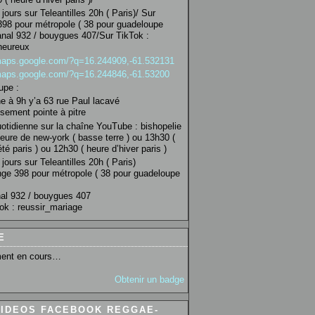
jours sur Teleantilles 20h ( Paris)/ Sur
98 pour métropole ( 38 pour guadeloupe
anal 932 / bouygues 407/Sur TikTok :
heureux
/maps.google.com/?q=16.244909,-61.532131
/maps.google.com/?q=16.244846,-61.53200
upe :
 à 9h y’a 63 rue Paul lacavé
sement pointe à pitre
uotidienne sur la chaîne YouTube : bishopelie
eure de new-york ( basse terre ) ou 13h30 (
té paris ) ou 12h30 ( heure d’hiver paris )
jours sur Teleantilles 20h ( Paris)
ge 398 pour métropole ( 38 pour guadeloupe
al 932 / bouygues 407
ok : reussir_mariage
E
ent en cours…
Obtenir un badge
VIDEOS FACEBOOK REGGAE-