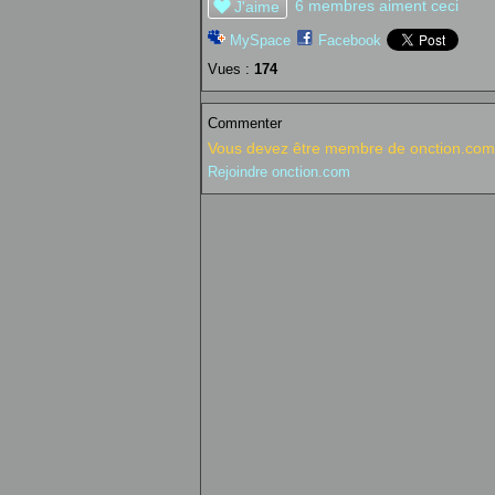
6 membres aiment ceci
J'aime
MySpace
Facebook
Vues :
174
Commenter
Vous devez être membre de onction.com 
Rejoindre onction.com