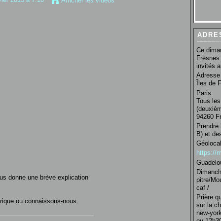
Afficher les vidéos
ADRE
Ce diman
Fresnes 
invités 
Adresse 
Îles de 
Paris:
Tous les
(deuxièm
94260 Fr
Prendre 
B) et de
Géolocal
https:/
Guadelo
Dimanche
ous donne une brève explication
pitre/Mo
caf /
Prière q
rique ou connaissons-nous
sur la c
new-york
ou 12h30 