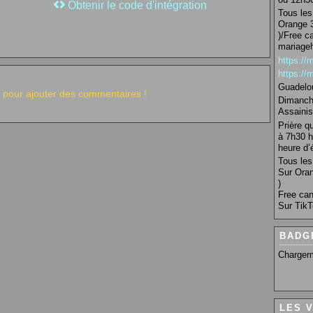
Obtenir le code d'intégration
Tous les 
Orange 3
)/Free c
mariage
https:/
https:/
Guadelo
pour ajouter des commentaires !
Dimanche
Assainis
Prière q
à 7h30 h
heure d’é
Tous les 
Sur Oran
)
Free can
Sur TikT
BADG
Chargem
LES 