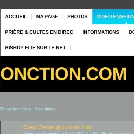
ACCUEIL
MA PAGE
PHOTOS
VIDEO ENSEIG
PRIÈRE & CULTES EN DIREC
INFORMATIONS
D
BISHOP ELIE SUR LE NET
ONCTION.COM
Toutes les vidéos
Mes vidéos
C'est Jésus qui vit en moi
Ajouté par Antoinette le 3 août 2011 à 9:56