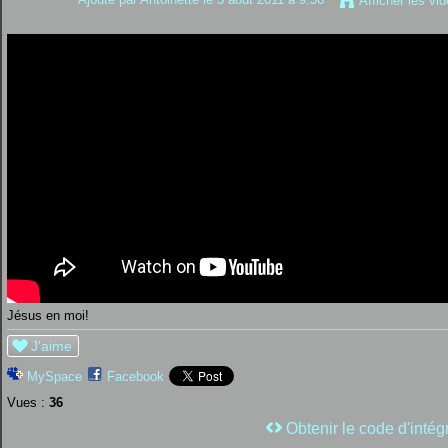
Afficher les vi
Jésus en moi!
J'aime
MySpace
Facebook
Vues :
36
Obtenir le code d'intég