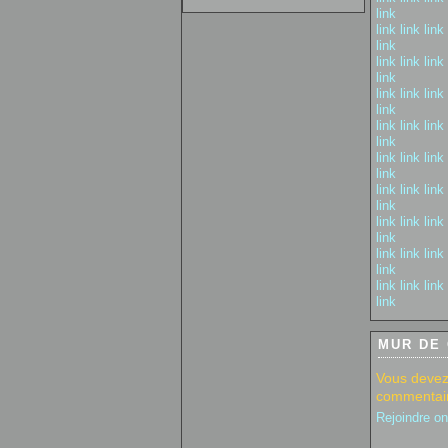
link
link
link
link
link
link
link
link
link
link
link
link
link
link
link
link
link
link
link
link
link
link
link
link
link
link
link
link
link
link
link
link
link
link
link
link
link
MUR DE
Vous devez
commentair
Rejoindre o