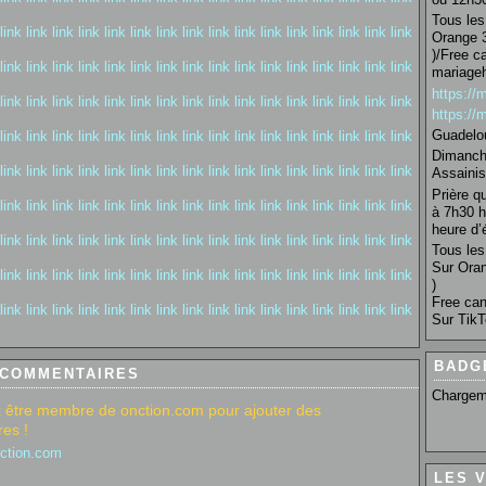
Tous les 
link
link
link
link
link
link
link
link
link
link
link
link
link
link
link
link
Orange 3
)/Free c
link
link
link
link
link
link
link
link
link
link
link
link
link
link
link
link
mariage
https:/
link
link
link
link
link
link
link
link
link
link
link
link
link
link
link
link
https:/
Guadelo
link
link
link
link
link
link
link
link
link
link
link
link
link
link
link
link
Dimanche
link
link
link
link
link
link
link
link
link
link
link
link
link
link
link
link
Assainis
Prière q
link
link
link
link
link
link
link
link
link
link
link
link
link
link
link
link
à 7h30 h
heure d’é
link
link
link
link
link
link
link
link
link
link
link
link
link
link
link
link
Tous les 
Sur Oran
link
link
link
link
link
link
link
link
link
link
link
link
link
link
link
link
)
Free can
link
link
link
link
link
link
link
link
link
link
link
link
link
link
link
link
Sur TikT
BADG
 COMMENTAIRES
Chargem
 être membre de onction.com pour ajouter des
es !
nction.com
LES 