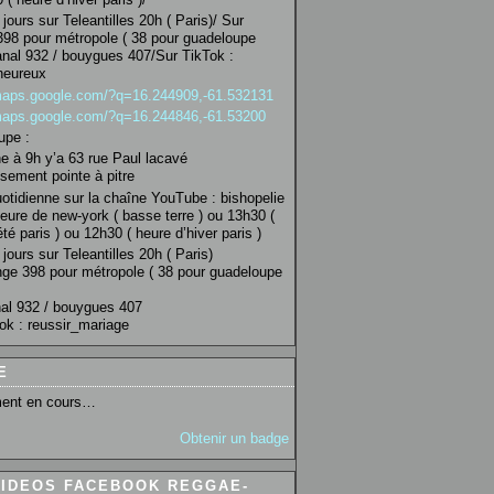
jours sur Teleantilles 20h ( Paris)/ Sur
98 pour métropole ( 38 pour guadeloupe
anal 932 / bouygues 407/Sur TikTok :
heureux
/maps.google.com/?q=16.244909,-61.532131
/maps.google.com/?q=16.244846,-61.53200
upe :
 à 9h y’a 63 rue Paul lacavé
sement pointe à pitre
uotidienne sur la chaîne YouTube : bishopelie
eure de new-york ( basse terre ) ou 13h30 (
té paris ) ou 12h30 ( heure d’hiver paris )
jours sur Teleantilles 20h ( Paris)
ge 398 pour métropole ( 38 pour guadeloupe
al 932 / bouygues 407
ok : reussir_mariage
E
ent en cours…
Obtenir un badge
VIDEOS FACEBOOK REGGAE-