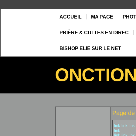
ACCUEIL
MA PAGE
PHO
PRIÈRE & CULTES EN DIREC
BISHOP ELIE SUR LE NET
ONCTIO
Page de
link
link
link
link
link
link
link