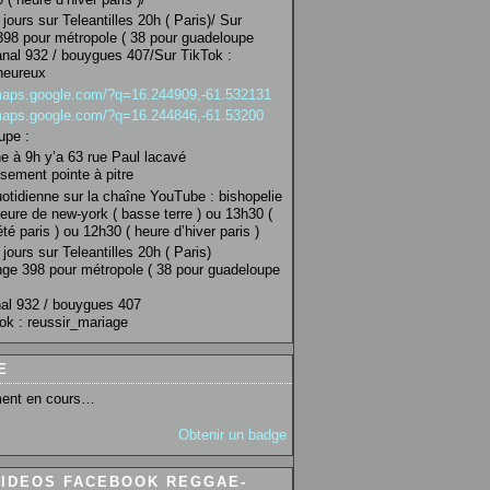
jours sur Teleantilles 20h ( Paris)/ Sur
98 pour métropole ( 38 pour guadeloupe
anal 932 / bouygues 407/Sur TikTok :
heureux
/maps.google.com/?q=16.244909,-61.532131
/maps.google.com/?q=16.244846,-61.53200
upe :
 à 9h y’a 63 rue Paul lacavé
sement pointe à pitre
uotidienne sur la chaîne YouTube : bishopelie
eure de new-york ( basse terre ) ou 13h30 (
té paris ) ou 12h30 ( heure d’hiver paris )
jours sur Teleantilles 20h ( Paris)
ge 398 pour métropole ( 38 pour guadeloupe
al 932 / bouygues 407
ok : reussir_mariage
E
ent en cours…
Obtenir un badge
VIDEOS FACEBOOK REGGAE-