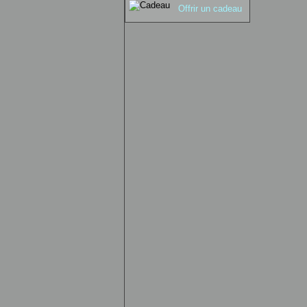
Offrir un cadeau