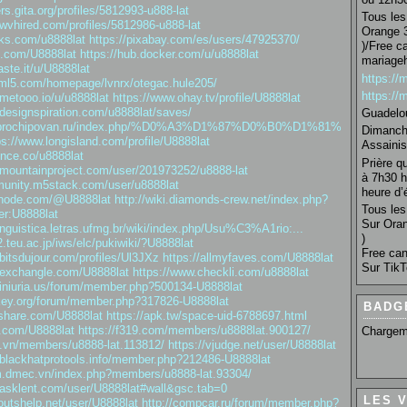
ers.gita.org/profiles/5812993-u888-lat
Tous les 
wvhired.com/profiles/5812986-u888-lat
Orange 3
cks.com/u8888lat
https://pixabay.com/es/users/47925370/
)/Free c
ab.com/U8888lat
https://hub.docker.com/u/u8888lat
mariage
aste.it/u/U8888lat
https:/
html5.com/homepage/lvnrx/otegac.hule205/
https:/
metooo.io/u/u8888lat
https://www.ohay.tv/profile/U8888lat
.designspiration.com/u8888lat/saves/
Guadelo
ki.prochipovan.ru/index.php/%D0%A3%D1%87%D0%B0%D1%81%
Dimanche
ps://www.longisland.com/profile/U8888lat
Assainis
uence.co/u8888lat
Prière q
.mountainproject.com/user/201973252/u8888-lat
à 7h30 h
munity.m5stack.com/user/u8888lat
heure d’é
hnode.com/@U8888lat
http://wiki.diamonds-crew.net/index.php?
Tous les 
er:U8888lat
Sur Oran
linguistica.letras.ufmg.br/wiki/index.php/Usu%C3%A1rio:...
)
.teu.ac.jp/iws/elc/pukiwiki/?U8888lat
Free can
bitsdujour.com/profiles/Ul3JXz
https://allmyfaves.com/U8888lat
Sur TikT
.exchangle.com/U8888lat
https://www.checkli.com/u8888lat
.iniuria.us/forum/member.php?500134-U8888lat
key.org/forum/member.php?317826-U8888lat
BADG
pshare.com/U8888lat
https://apk.tw/space-uid-6788697.html
i.com/U8888lat
https://f319.com/members/u8888lat.900127/
Chargem
ay.vn/members/u8888-lat.113812/
https://vjudge.net/user/U8888lat
.blackhatprotools.info/member.php?212486-U8888lat
um.dmec.vn/index.php?members/u8888-lat.93304/
.asklent.com/user/U8888lat#wall&gsc.tab=0
LES 
outshelp.net/user/U8888lat
http://compcar.ru/forum/member.php?