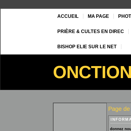
ACCUEIL
MA PAGE
PHO
PRIÈRE & CULTES EN DIREC
BISHOP ELIE SUR LE NET
ONCTIO
Page de 
INFORM
donnez nou