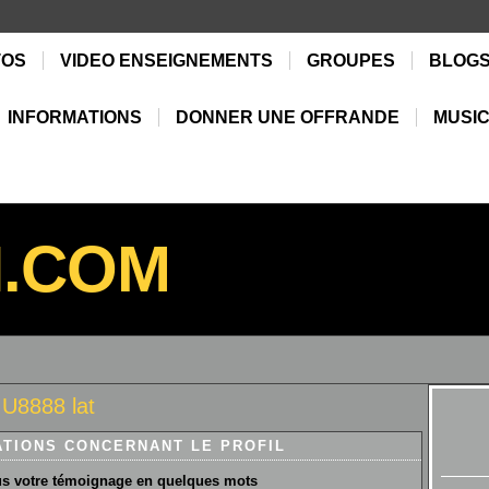
TOS
VIDEO ENSEIGNEMENTS
GROUPES
BLOG
INFORMATIONS
DONNER UNE OFFRANDE
MUSIC
N.COM
U8888 lat
ATIONS CONCERNANT LE PROFIL
s votre témoignage en quelques mots