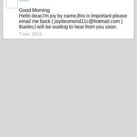
Good Morning
Hello dear,I'm joy by name,this is Important please
email me back ( joydesmond11c@hotmail.com )
thanks,I will be waiting to hear from you soon.
7 nov. 2014