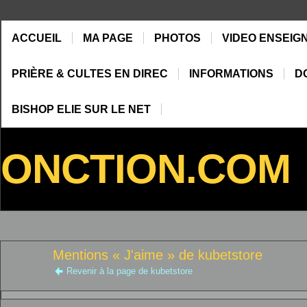
ACCUEIL
MA PAGE
PHOTOS
VIDEO ENSEIG
PRIÈRE & CULTES EN DIREC
INFORMATIONS
D
BISHOP ELIE SUR LE NET
ONCTION.COM
Mentions « J'aime » de kubetstore
Revenir à la page de kubetstore