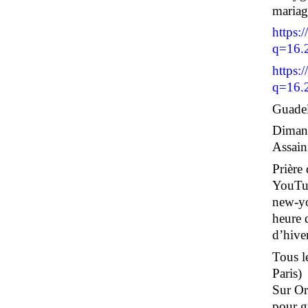
maria
https:
q=16.
https:
q=16.
Guadel
Dimanc
Assain
Prière
YouTub
new-yo
heure 
d’hiver
Tous le
Paris)
Sur Or
pour g