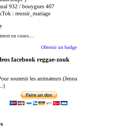
anal 932 / bouygues 407
kTok : reussir_mariage
e
ment en cours…
Obtenir un badge
ideos facebook reggae-zouk
soutenir les animateurs (Jenna
epe ..)
s