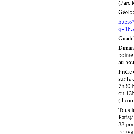
(Parc 
Géoloc
https:
q=16.
Guadel
Dimanc
pointe
au bour
Prière
sur la
7h30 h
ou 13h
( heure
Tous le
Paris)
38 pou
bouygu