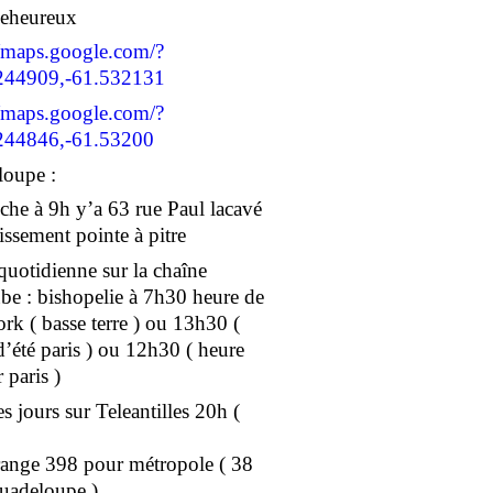
geheureux
//maps.google.com/?
244909,-61.532131
//maps.google.com/?
244846,-61.53200
oupe :
he à 9h y’a 63 rue Paul lacavé
issement pointe à pitre
 quotidienne sur la chaîne
e : bishopelie à 7h30 heure de
rk ( basse terre ) ou 13h30 (
d’été paris ) ou 12h30 ( heure
 paris )
s jours sur Teleantilles 20h (
ange 398 pour métropole ( 38
uadeloupe )