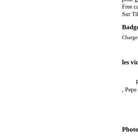
Free c
Sur Ti
Badg
Charge
les v
Pour 
, P
Photo