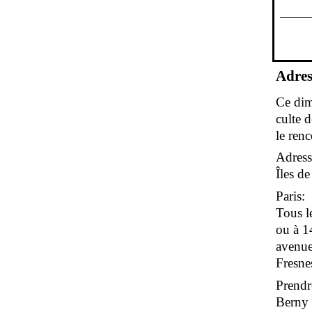
Adres
Ce dim
culte 
le renc
Adress
Îles d
Paris:
Tous l
ou à 1
avenue
Fresne
Prendr
Berny s