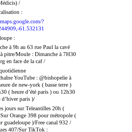
Médicis) /
alisation :
//maps.google.com/?
244909,-61.532131
oupe :
he à 9h au 63 rue Paul la cavé
 à pitre/Moule : Dimanche à 7H30
g en face de la caf /
 quotidienne
 chaîne YouTube : @bishopelie à
eure de new-york ( basse terre )
30 ( heure d’été paris ) ou 12h30
 d’hiver paris )/
s jours sur Teleantilles 20h (
/ Sur Orange 398 pour métropole (
r guadeloupe )/Free canal 932 /
es 407/Sur TikTok :