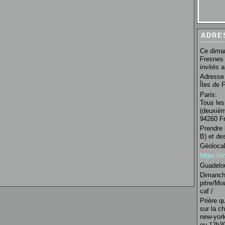
ADRE
Ce diman
Fresnes 
invités 
Adresse 
Îles de 
Paris:
Tous les
(deuxièm
94260 Fr
Prendre 
B) et de
Géolocal
https:/
Guadelo
Dimanche
pitre/Mo
caf /
Prière q
sur la c
new-york
ou 12h30 