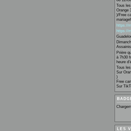
Tous les 
Orange 3
)/Free c
mariage
https:/
https:/
Guadelo
Dimanche
Assainis
Prière q
à 7h30 h
heure d’é
Tous les 
Sur Oran
)
Free can
Sur TikT
BADG
Chargem
LES 