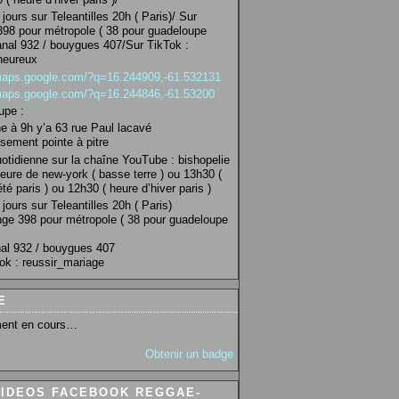
jours sur Teleantilles 20h ( Paris)/ Sur
98 pour métropole ( 38 pour guadeloupe
anal 932 / bouygues 407/Sur TikTok :
heureux
/maps.google.com/?q=16.244909,-61.532131
/maps.google.com/?q=16.244846,-61.53200
upe :
 à 9h y’a 63 rue Paul lacavé
sement pointe à pitre
uotidienne sur la chaîne YouTube : bishopelie
eure de new-york ( basse terre ) ou 13h30 (
té paris ) ou 12h30 ( heure d’hiver paris )
jours sur Teleantilles 20h ( Paris)
ge 398 pour métropole ( 38 pour guadeloupe
al 932 / bouygues 407
ok : reussir_mariage
E
ent en cours…
Obtenir un badge
VIDEOS FACEBOOK REGGAE-