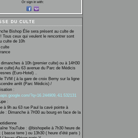
Or sign in with:
SSE DU CULTE
che Bishop Élie sera présent au culte de
! Tous ceux qui veulent le rencontrer sont
au culte de 10h
culte
France
 dimanches à 10h (premier culte) ou à 14H30
e culte) Au 63 avenue du Parc de Médicis
esnes (Euro-Hotel) ..
le TVM ( à la gare de croix Berny sur la ligne
scendre arrêt (Parc Médicis) /
isation :
/maps.google.com/?q=16.244909,-61.532131
upe :
 à 9h au 63 rue Paul la cavé pointe à
ule : Dimanche à 7H30 au bourg en face de la
uotidienne
haîne YouTube : @bishopelie à 7h30 heure de
 ( basse terre ) ou 13h30 ( heure d’été paris )
( heure d’hiver paris )/